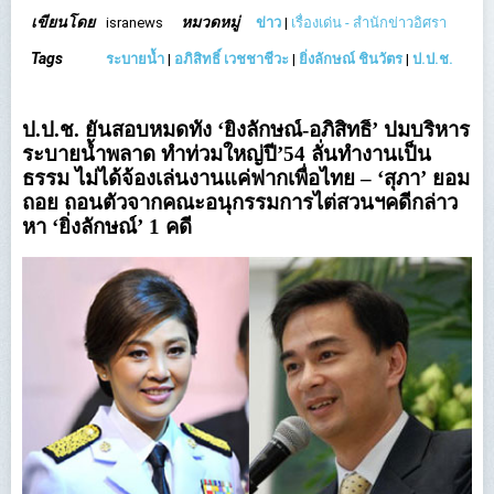
เขียนโดย
หมวดหมู่
isranews
ข่าว
|
เรื่องเด่น - สำนักข่าวอิศรา
Tags
ระบายน้ำ
|
อภิสิทธิ์ เวชชาชีวะ
|
ยิ่งลักษณ์ ชินวัตร
|
ป.ป.ช.
ป.ป.ช. ยันสอบหมดทั้ง ‘ยิ่งลักษณ์-อภิสิทธิ์’ ปมบริหาร
ระบายน้ำพลาด ทำท่วมใหญ่ปี’54 ลั่นทำงานเป็น
ธรรม ไม่ได้จ้องเล่นงานแค่ฟากเพื่อไทย – ‘สุภา’ ยอม
ถอย ถอนตัวจากคณะอนุกรรมการไต่สวนฯคดีกล่าว
หา ‘ยิ่งลักษณ์’ 1 คดี