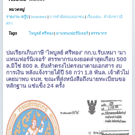
หมวดหมู่
รายงาน-สกู๊ป
|
Isranews
|
การทำผิดของเอกชน
|
เรื่องเด่น - สำนักข่าวอิ
ศรา
Tags
ไพบูลย์ ศรีทอง
|
มาแทนเฟอร์นิเจอร์
|
สรรพากร
ปมเรียกเก็บภาษี ‘ไพบูลย์ ศรีทอง’ กก.บ.รับเหมา ‘มา
แทนเฟอร์นิเจอร์’ สรรพากรแจงยอดล่าสุดเกือบ 500
ล.มิใช่ 800 ล. ยันทำตรงไปตรงมาตามเอกสาร งบ
การเงิน หลังแจ้งรายได้ปี 58 กว่า 1.8 พันล. เจ้าตัวไม่
เคยมาพบ จนท. ขณะที่ส่งหนังสือถึงนายทะเบียนขอ
หลักฐาน แช่แข็ง 24 ครั้ง