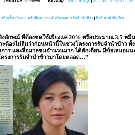
เขียนโดย
หมวดหมู่
isranews
รายงาน-สกู๊ป
|
เรื่องเด่น - สำนักข่าวอิศร
้อเท็จจริงความรับผิดทางละเมิดโครงการรับจำนำข้าว
|
ยิ่งลักษณ์ ชินวัตร
ักษณ์ ที่ต้องชดใช้เพียงแค่ 20% หรือประมาณ 3.5 หมื่
าะต้องไม่ลืมว่าก่อนหน้านี้ในช่วงโครงการรับจำนำข้าว ทั้ง
ิชาการ และสื่อมวลชนจำนวนมาก ได้ตักเตือน มีข้อเสนอแน
โครงการรับจำนำข้าวมาโดยตลอด…”