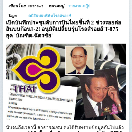
เขียนโดย
หมวดหมู่
isranews
รายงาน-สกู๊ป
Tags
คดีสินบนบริษัทโรลสรอยซ์
เปิดบันทึกประชุมลับการบินไทยชิ้นที่ 2 ช่วงรอยต่อ
สินบนก้อน1-2! อนุมัติเปลี่ยนรุ่นโรลส์รอยส์ T-875
ยุค '
บัณฑิต-
ฉัตรชัย'
นับจนถึงเวลานี้ สาธารณชน คงได้รับทราบข้อมูลกันไปแล้ว