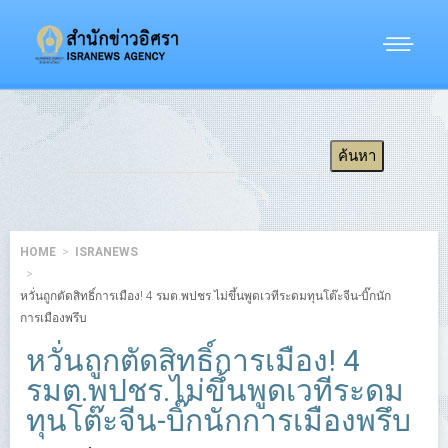
HOME
ISRANEWS
หวั่นถูกตัดสิทธิ์การเมือง! 4 รมต.พปชร.ไม่ขึ้นพูดเวทีระดมทุนโต๊ะจีน-บิ๊กนัก
การเมืองพรึบ
หวั่นถูกตัดสิทธิ์การเมือง! 4
รมต.พปชร.ไม่ขึ้นพูดเวทีระดม
ทุนโต๊ะจีน-บิ๊กนักการเมืองพรึบ