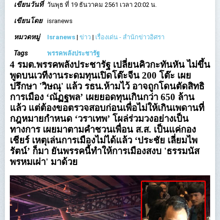
เขียนวันที่
วันพุธ ที่ 19 ธันวาคม 2561 เวลา 20:02 น.
เขียนโดย
isranews
หมวดหมู่
Isranews
|
ข่าว
|
เรื่องเด่น - สำนักข่าวอิศรา
Tags
พรรคพลังประชารัฐ
4 รมต.พรรคพลังประชารัฐ เปลี่ยนคิวกะทันหัน ไม่ขึ้น
พูดบนเวทีงานระดมทุนเปิดโต๊ะจีน 200 โต๊ะ เผย
ปรึกษา 'วิษณุ' แล้ว รธน.ห้ามไว้ อาจถูกโดนตัดสิทธิ
การเมือง ‘ณัฏฐพล’ เผยยอดทุนเกินกว่า 650 ล้าน
แล้ว แต่ต้องขอตรวจสอบก่อนเพื่อไม่ให้เกินเพดานที่
กฎหมายกำหนด ‘วราเทพ’ โผล่ร่วมวงอย่างเป็น
ทางการ เผยมาตามคำชวนเพื่อน ส.ส. เป็นแค่กอง
เชียร์ เหตุเล่นการเมืองไม่ได้แล้ว ‘ประชัย เลี่ยมไพ
รัตน์’ ก็มา ยันพรรคนี้ทำให้การเมืองสงบ 'ธรรมนัส
พรหมเผ่า' มาด้วย