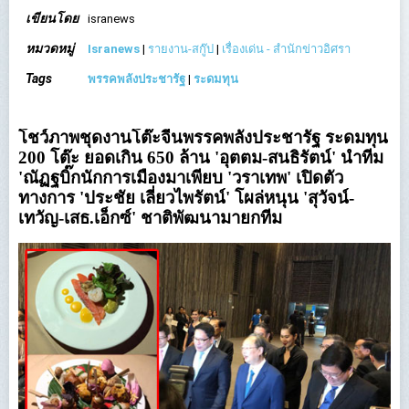
เขียนโดย
isranews
หมวดหมู่
Isranews
|
รายงาน-สกู๊ป
|
เรื่องเด่น - สำนักข่าวอิศรา
Tags
พรรคพลังประชารัฐ
|
ระดมทุน
โชว์ภาพชุดงานโต๊ะจีนพรรคพลังประชารัฐ ระดมทุน
200 โต๊ะ ยอดเกิน 650 ล้าน 'อุตตม-สนธิรัตน์' นำทีม
'ณัฏฐบิ๊กนักการเมืองมาเพียบ 'วราเทพ' เปิดตัว
ทางการ 'ประชัย เลี่ยวไพรัตน์' โผล่หนุน 'สุวัจน์-
เทวัญ-เสธ.เอ็กซ์' ชาติพัฒนามายกทีม