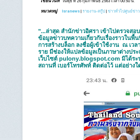
เขียนวันที่
วันพุธ ที่ 26 กุมภาพันธ์ 2563 เวลา 00:50 น.
หมวดหมู่
Isranews
|
รายงาน-สกู๊ป
|
ข่าวทั่วไปศูนย์ข่า
"...ล่าสุด สำนักข่าวอิศรา เข้าไปตรวจส
ข้อมูลข่าวบทความเกี่ยวกับเรื่องราวในพื
การสร้างบล็อก ลงชื่อผู้เข้าใช้งาน
ณ เวลา
ราย
มีช่องให้แปลข้อมูลเป็นภาษาต่างปร
เว็บไซต์ pulony.blogspot.com มิได้ระบ
สถานที่ เบอร์โทรศัพท์ ติดต่อไว้ แต่อย่างใด