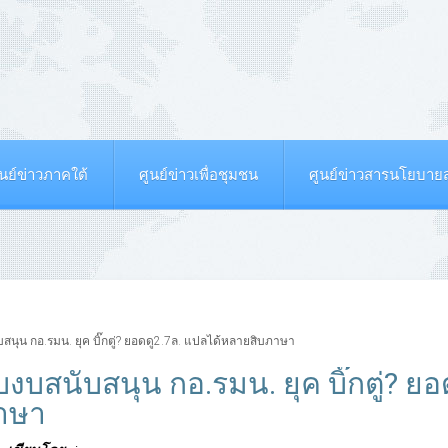
ูนย์ข่าวภาคใต้
ศูนย์ข่าวเพื่อชุมชน
ศูนย์ข่าวสารนโยบา
สนุน กอ.รมน. ยุค บิ๊กตู่? ยอดดู2.7ล. แปลได้หลายสิบภาษา
ับงบสนับสนุน กอ.รมน. ยุค บิ๊กตู่? ยอ
ภาษา