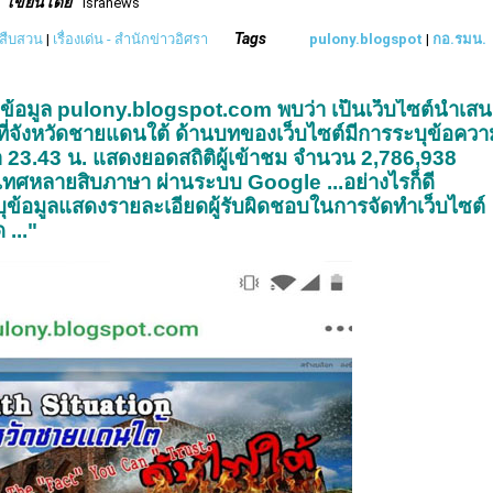
เขียนโดย
isranews
Tags
วสืบสวน
|
เรื่องเด่น - สำนักข่าวอิศรา
pulony.blogspot
|
กอ.รมน.
อบข้อมูล pulony.blogspot.com พบว่า เป็นเว็บไซต์นำเส
้นที่จังหวัดชายแดนใต้ ด้านบทของเว็บไซต์มีการระบุข้อควา
 23.43 น. แสดงยอดสถิติผู้เข้าชม จำนวน 2,786,938
ะเทศหลายสิบภาษา ผ่านระบบ Google ...
อย่างไรก็ดี
ุข้อมูลแสดงรายละเอียดผู้รับผิดชอบในการจัดทำเว็บไซต์
 ..."