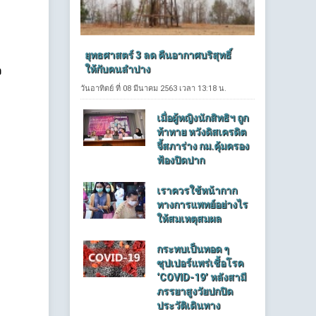
ยุทธศาสตร์ 3 ลด คืนอากาศบริสุทธิ์
ให้กับคนลำปาง
ว
วันอาทิตย์ ที่ 08 มีนาคม 2563 เวลา 13:18 น.
เมื่อผู้หญิงนักสิทธิฯ ถูก
ท้าทาย หวังดิสเครดิต
จี้สภาร่าง กม.คุ้มครอง
ฟ้องปิดปาก
เราควรใช้หน้ากาก
ทางการแพทย์อย่างไร
ให้สมเหตุสมผล
กระทบเป็นทอด ๆ
ซุปเปอร์แพร่เชื้อโรค
‘COVID-19’ หลังสามี
ภรรยาสูงวัยปกปิด
ประวัติเดินทาง