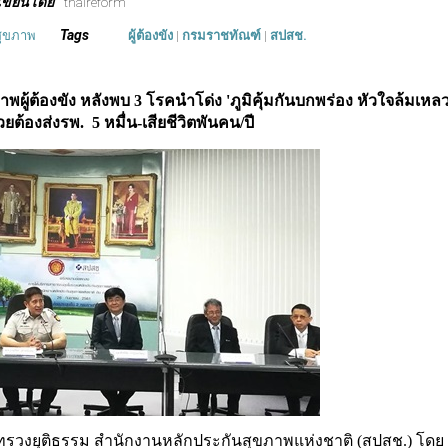
เขียนโดย
thaireform
Tags
ุขภาพ
ผู้ต้องขัง
|
กรมราชทัณฑ์
|
สปสช.
พผู้ต้องขัง หลังพบ 3 โรคนำโด่ง '
ภูมิคุ้มกันบกพร่อง หัวใจล้มเหล
ป่วยต้องส่งรพ. 5 หมื่น-เสียชีวิตพันคน/ปี
ระทรวงยุติธรรม สํานักงานหลักประกันสุขภาพแห่งชาติ (สปสช.) โดย