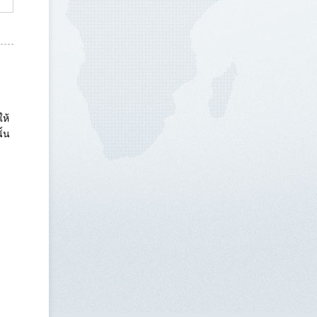
ให้
ั้น