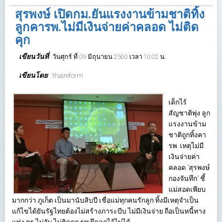
สุรพงษ์ เปิดกม.ยันแรงงานข้ามชาติทิ้ง
ลูกคารพ.ไม่มีเงินจ่ายค่าคลอด ไม่ติด
คุก
เขียนวันที่
วันศุกร์ ที่ 09 มิถุนายน 2560 เวลา 10:02 น.
เขียนโดย
thaireform
เด็กไร้
สัญชาติพุ่ง ลูก
แรงงานข้าม
ชาติถูกทิ้งคา
รพ. เหตุไม่มี
เงินจ่ายค่า
คลอด "สุรพงษ์
กองจันทึก" ชี้
แม่สอดเพียบ
มากกว่า ภูเก็ต เป็นมานับสิบปี เชื่อแม่ทุกคนรักลูก ทิ้งมีเหตุจำเป็น
แก้ไขได้ยันรัฐไทยต้องไม่สร้างภาระบีบ ไม่มีเงินจ่าย ถือเป็นหนี้ทาง
แพ่ง ตร.ไม่จับ ไม่ติดคุก รพ.ยึดลูกไว้ไม่ได้