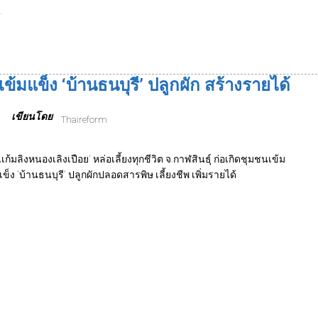
เข้มแข็ง ‘บ้านธนบุรี’ ปลูกผัก สร้างรายได้
เขียนโดย
Thaireform
เเก้มลิงหนองเลิงเปือย' หล่อเลี้ยงทุกชีวิต จ.กาฬสินธุ์ ก่อเกิดชุมชนเข้ม
เข็ง 'บ้านธนบุรี' ปลูกผักปลอดสารพิษ เลี้ยงชีพ เพิ่มรายได้