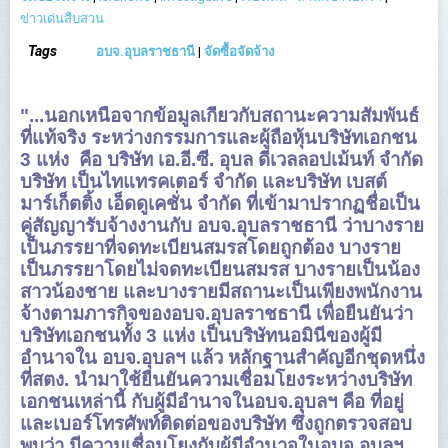
ข่าวเด่นสืบสวน
Tags
อบจ.อุบลราชธานี
|
จัดซื้อจัดจ้าง
"...นอกเหนือจากข้อมูลเกี่ยวกับสถานะความสัมพันธ์
ที่แท้จริง ระหว่างกรรมการและผู้ถือหุ้นบริษัทเอกชน
3 แห่ง คือ บริษัท เอ.อี.ซี. อุบล ดีเวลลอปเม้นท์ จำกัด
บริษัท เป็นไทแทรคเตอร์ จำกัด และบริษัท เบสต์
มาร์เก็ตติ้ง เอ็ดดูเคชั่น จำกัด ที่เข้ามาปรากฏชื่อเป็น
คู่สัญญารับจ้างงาน
กับ อบจ.อุบลราชธานี ว่าบางราย
เป็นภรรยาที่จดทะเบียนสมรสโดยถูกต้อง บางราย
เป็นภรรยาโดยไม่จดทะเบียนสมรส บางรายเป็นน้อง
สาวน้องชาย และบางรายมีสถานะเป็นเพียงพนักงาน
จ้างตามภารกิจของอบจ.อุบลราชธานี เพื่อยืนยันว่า
บริษัทเอกชนทั้ง 3 แห่ง เป็นบริษัทนอมินีของผู้มี
อำนาจใน
อบจ.อุบลฯ แล้ว
หลักฐานสำคัญอีกชุดหนึ่ง
ที่สตง. นำมาใช้ยืนยันความเชื่อมโยงระหว่างบริษัท
เอกชนเหล่านี้ กับผู้มีอำนาจในอบจ.อุบลฯ คือ ที่อยู่
และเบอร์โทรศัพท์ติดต่อของบริษัท ซึ่งถูกตรวจสอบ
พบว่า มีความเชื่อมโยงกับผู้มีอำนาจในอบจ.อุบลฯ