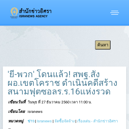
'ยี-พวก' โดนแล้ว! สพฐ.สั่ง
ผอ.เขตโคราช ดำเนินคดีสร้าง
สนามฟุตซอลร.ร.16แห่งรวด
เขียนวันที่
วันพุธ ที่ 27 ธันวาคม 2560 เวลา 11:00 น.
เขียนโดย
isranews
หมวดหมู่
ข่าว
|
Isranews
|
จัดซื้อจัดจ้าง
|
เรื่องเด่น - สำนักข่าวอิศรา