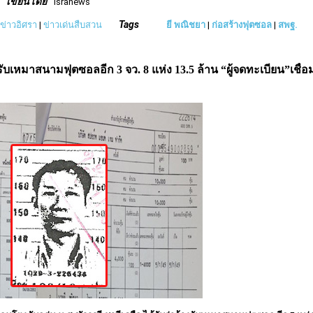
เขียนโดย
isranews
Tags
ักข่าวอิศรา
|
ข่าวเด่นสืบสวน
ยี พณิชยา
|
ก่อสร้างฟุตซอล
|
สพฐ.
ับเหมาสนามฟุตซอลอีก 3 จว. 8 แห่ง 13.5 ล้าน “ผู้จดทะเบียน”เชื่อ