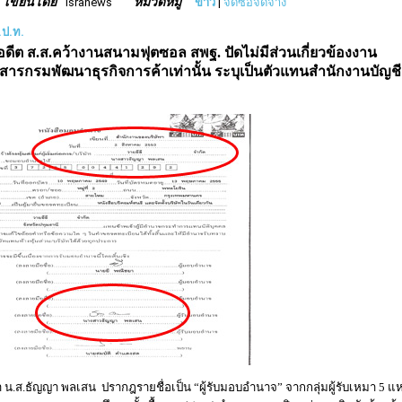
เขียนโดย
หมวดหมู่
isranews
ข่าว
|
จัดซื้อจัดจ้าง
.ป.ท.
ดีต ส.ส.คว้างานสนามฟุตซอล สพฐ. ปัดไม่มีส่วนเกี่ยวข้องงาน
ารกรมพัฒนาธุรกิจการค้าเท่านั้น ระบุเป็นตัวแทนสำนักงานบัญชี
.ส.ธัญญา พลเสน ปรากฎรายชื่อเป็น “ผู้รับมอบอำนาจ” จากกลุ่มผู้รับเหมา 5 แห