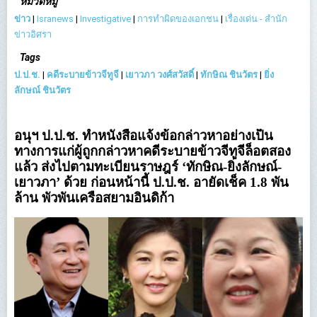
หมวดหมู่
ข่าว
|
Isranews
|
Investigative
|
การทำผิดของเอกชน
|
เรื่องเด่น - สำนัก
ข่าวอิศรา
Tags
ป.ป.ช.
|
คดีระบายข้าวจีทูจี
|
เยาวภา วงศ์สวัสดิ์
|
ทักษิณ ชินวัตร
|
ยิ่ง
ลักษณ์ ชินวัตร
อนุฯ ป.ป.ช. ทำหนังสือแจ้งข้อกล่าวหาอย่างเป็น
ทางการแก่ผู้ถูกกล่าวหาคดีระบายข้าวจีทูจีล็อตสอง
แล้ว ส่งไปตามทะเบียนราษฎร์ ‘ทักษิณ-ยิ่งลักษณ์-
เยาวภา’ ด้วย ก่อนหน้านี้ ป.ป.ช. อายัดเช็ค 1.8 พัน
ล้าน พัวพันเครือสยามอินดิก้า