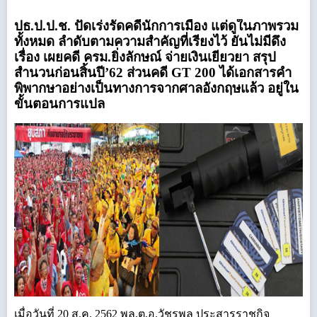
ปธ.ป.ป.ช. ปัดเร่งรัดคดีนักการเมือง แต่ดูในภาพรวม
ทั้งหมด ลำดับตามความสำคัญที่เรียงไว้ ยันไม่มีดึง
เรื่อง เผยคดี ครม.ยิ่งลักษณ์ จ่ายเงินเยียวยา สรุป
สำนวนก่อนสิ้นปี’62 ส่วนคดี GT 200 ได้เอกสารคำ
พิพากษาอย่างเป็นทางการจากศาลอังกฤษแล้ว อยู่ใน
ขั้นตอนการแปล
เมื่อวันที่ 20 ส.ค. 2562 พล.ต.อ.วัชรพล ประสารราชกิจ