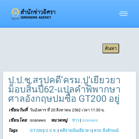
ป.ป.ช.สรุปคดี‘ครม.ปู’เยียวยา
ม็อบสิ้นปี62-แปลคำพิพากษา
ศาลอังกฤษปมซื้อ GT200 อยู่
เขียนวันที่
วันอังคาร ที่ 20 สิงหาคม 2562 เวลา 11:30 น.
เขียนโดย
หมวดหมู่
isranews
ข่าว
|
Isranews
Tags
GT200
|
ป.ป.ช.
|
คดีจ่ายเงินเยียวยา
|
ครม.ยิ่งลักษณ์