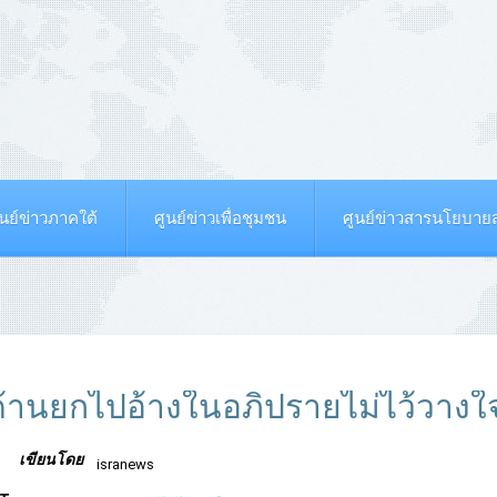
ูนย์ข่าวภาคใต้
ศูนย์ข่าวเพื่อชุมชน
ศูนย์ข่าวสารนโยบา
่ายค้านยกไปอ้างในอภิปรายไม่ไว้วางใ
เขียนโดย
isranews