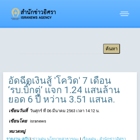
อัดฉีดเงินสู้ 'โควิด' 7 เดือน
‘รบ.บิ๊กตู่’ แจก 1.24 แสนล้าน
ยอด 6 ปี หว่าน 3.51 แสนล.
เขียนวันที่
วันศุกร์ ที่ 06 มีนาคม 2563 เวลา 14:12 น.
เขียนโดย
isranews
หมวดหมู่
รายงาน-สกู๊ป
|
ข่าวเด่น นโยบายสาธารณะ
|
เรื่องเด่น - สำนักข่าวอิศรา