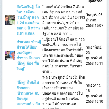
updated
อัดฉีดเงินสู้ 'โค
"...จะเห็นได้ว่าเพียง 7 เดือน
วิด' 7 เดือน
เศษ รัฐบาล พล.อ.ประยุทธ์
วันศุกร์, 06
‘รบ.บิ๊กตู่’ แจก
2/1 ที่มีการแจกเงิน 124,193
มีนาคม
1.24 แสนล้าน
ล้านบาท นั้น 'สูงกว่า' ค่า
2563 15:07
ยอด 6 ปี หว่าน
เฉลี่ยการแจกเงินรายปีของ
3.51 แสนล.
รัฐบาล คสช. กว่า ...
"...ผู้มีรายได้น้อยไม่สามารถ
ชำแหละ 'บ้านผู้
ขอสินเชื่อจากธนาคารได้
มีรายได้น้อย’
วันอาทิตย์,
เนื่องจากขาดหลักทรัพย์ค้ำ
เจอปัญหา
23
ประกัน และแหล่งที่มาของ
ซ้ำซาก ถึงเวลา
กุมภาพันธ์
รายได้ไม่แน่นอน ที่สำคัญ
‘บิ๊กตู่’ ต้อง 'รื้อ
2563 10:11
กคช.ไม่สามารถปรับราคา
ใหญ่'
ขาย ...
‘พล.อ.ประยุทธ์’ ย้ำยังไม่ย้าย
‘บิ๊กตู่’ ย้ำยังไม่
ออกจาก ‘บ้านหลวง’ ชี้เป็น
วันอังคาร,
ย้ายออก
เรื่องการรักษาความ
18
‘บ้านหลวง’ ดับ
ปลอดภัย แต่เตรียมการไป
กุมภาพันธ์
ฝันหยุด
อยู่บ้านตัวเองแล้ว พร้อม
2563 16:10
สงกรานต์ 9 วัน
ระบุจะไม่มีการเสนอค