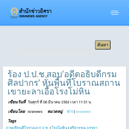
ร้อง ป.ป.ช.สอบ‘อดีตอธิบดีกรม
ศิลปากร’ หั่นพื้นที่โบราณสถาน
เขายะลาเอื้อโรงโม่หิน
เขียนวันที่
วันศุกร์ ที่ 06 มีนาคม 2563 เวลา 11:51 น.
เขียนโดย
หมวดหมู่
isranews
ข่าว
|
Isranews
Tags
ภาพเขียนสีโบราณ
|
ป.ป.ช.
|
โรงโม่หิน
|
ศรีสุวรรณ จรรยา