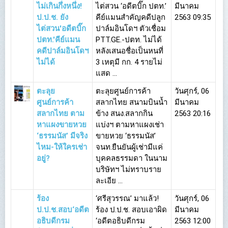
ไม่เกินกึ่งหนึ่ง!
ไต่สวน ‘อดีตบิ๊ก ปตท.’
มีนาคม
ป.ป.ช. ยัง
คีย์แมนสำคัญคดีปลูก
2563 09:35
ไต่สวน'อดีตบิ๊ก
ปาล์มอินโดฯ ตัวเชื่อม
ปตท.'คีย์แมน
PTT.GE.-ปตท. ไม่ได้
คดีปาล์มอินโดฯ
หลังเสนอชื่อเป็นหนที่
ไม่ได้
3 เหตุมี กก. 4 รายไม่
แสด ...
ตะลุย
ตะลุยศูนย์การค้า
วันศุกร์, 06
ศูนย์การค้า
สลากไทย สนามบินน้ำ
มีนาคม
สลากไทย ตาม
ข้าง สนง.สลากกิน
2563 20:16
หาแผงขายหวย
แบ่งฯ ตามหาแผงเช่า
‘ธรรมนัส’ มีจริง
ขายหวย ‘ธรรมนัส’
ไหม-ให้ใครเช่า
จนท.ยืนยันผู้เช่ามีแค่
อยู่?
บุคคลธรรมดา ในนาม
บริษัทฯ ไม่ทราบราย
ละเอีย ...
ร้อง
‘ศรีสุวรรณ’ มาแล้ว!
วันศุกร์, 06
ป.ป.ช.สอบ‘อดีต
ร้อง ป.ป.ช. สอบเอาผิด
มีนาคม
อธิบดีกรม
‘อดีตอธิบดีกรม
2563 12:00