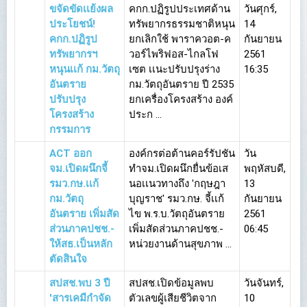
ขจัดขัดเเย้งผล
คกก.ปฏิรูปประเทศด้าน
วันศุกร์,
ประโยชน์!
ทรัพยากรธรรมชาติหนุน
14
คกก.ปฏิรูป
ยกเลิกใช้ พาราควอต-ค
กันยายน
ทรัพยากรฯ
วอร์ไพริฟอส-ไกลโฟ
2561
หนุนเเก้ กม.วัตถุ
เซต เเนะปรับปรุงร่าง
16:35
อันตราย
กม.วัตถุอันตราย ปี 2535
ปรับปรุง
ยกเครื่องโครงสร้าง องค์
โครงสร้าง
ประก ...
กรรมการ
ACT ออก
องค์กรต่อต้านคอร์รัปชัน
วัน
จม.เปิดผนึกจี้
ทำจม.เปิดผนึกยื่นข้อเส
พฤหัสบดี,
รมว.กษ.เเก้
นอเเนวทางถึง 'กฤษฎา
13
กม.วัตถุ
บุญราช' รมว.กษ. จี้เเก้
กันยายน
อันตราย เพิ่มสัด
ไข พ.ร.บ.วัตถุอันตราย
2561
ส่วนภาคปชช.-
เพิ่มสัดส่วนภาคปชช.-
06:45
ให้สธ.เป็นหลัก
หน่วยงานด้านสุขภาพ ...
ตัดสินใจ
สปสช.พบ 3 ปี
สปสช.เปิดข้อมูลพบ
วันจันทร์,
'สารเคมีกำจัด
ตัวเลขผู้เสียชีวิตจาก
10