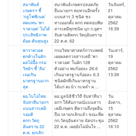
สมาพันธ์
สมาพันธ์เกษตรปลอดภัย
วันจันทร์,
เกษตรฯ ชี้
ยื่นนายกฯ ทบทวนอีกครั้ง
21
‘กลูโฟซิเนต’
แบนสาร 3 ชนิด ชง
ตุลาคม
ทดแทน ‘พา
ทางออกตั้ง คกก.ทดสอบพิษ
2562
ราควอต’ ไม่ได้
สารเคมีทุกชนิด บุก ก.อุตฯ
16:39
ประสิทธิภาพ
จับตามติคกก.วัตถุอันตราย
ด้อย-ต้นทุนสูง
22 ต.ค. 62
พาราควอต
กรมวิทยาศาสตร์การแพทย์
วันเสาร์,
ตกค้างในผัก-
เผยผลตรวจสารเคมี 'พา
19
ผลไม้อื้อ กรม
ราควอต' ในผัก 128
ตุลาคม
วิทย์ฯ ชี้ 'ส้ม'
ตัวอย่าง พบร้อยละ 26.6
2562
เจอเกิน
เกินมาตรฐานร้อยละ 6.3
13:39
มาตรฐานมาก
ชนิดผักที่เกินมาตรฐาน
สุด
ได้แก่ คะน้า กะหล่ำ ผ ...
ผอ.ไบโอไทย
ผอ.มูลนิธิชีววิถี จับท่าทีนา
วัน
จับท่าทีนายกฯ
ยกฯ ให้สัมภาษณ์แบนสาร
อังคาร,
แบนสารเคมี-
เคมีเกษตร ตีความถึงจุดยืน
15
รอมติ
ถึงเวลายกเลิกแล้ว ขณะที่ค
ตุลาคม
คกก.วัตถุ
กก.วัตถุอันตราย นัดประชุม
2562
อันตราย 22
22 ต.ค. เผยยังไม่มั่นใจ ...
16:10
ต.ค. ยกเลิก