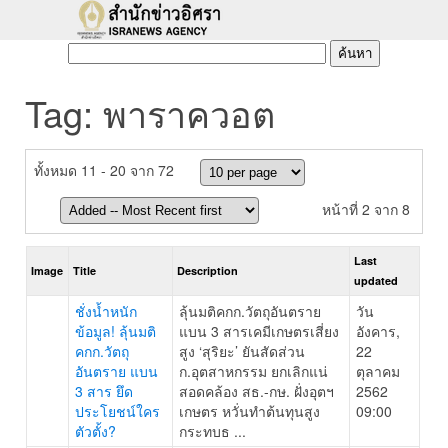
Tag: พาราควอต
ทั้งหมด 11 - 20 จาก 72
หน้าที่ 2 จาก 8
Last
Image
Title
Description
updated
ชั่งน้ำหนัก
ลุ้นมติคกก.วัตถุอันตราย
วัน
ข้อมูล! ลุ้นมติ
แบน 3 สารเคมีเกษตรเสี่ยง
อังคาร,
คกก.วัตถุ
สูง ‘สุริยะ’ ยันสัดส่วน
22
อันตราย แบน
ก.อุตสาหกรรม ยกเลิกแน่
ตุลาคม
3 สาร ยึด
สอดคล้อง สธ.-กษ. ฝั่งอุตฯ
2562
ประโยชน์ใคร
เกษตร หวั่นทำต้นทุนสูง
09:00
ตัวตั้ง?
กระทบธ ...