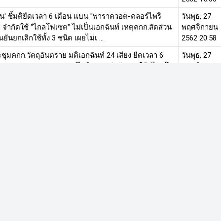
ิน' ชี้มติยืดเวลา 6 เดือน เเบน "พาราควอต-คลอร์ไพริ
วันพุธ, 27
 จำกัดใช้ "ไกลโฟเซต" ไม่เป็นเอกฉันท์ เหตุคกก.สัดส่วน
พฤศจิกายน
นยันยกเลิกใช้ทั้ง 3 ชนิด เผยไม่เ ...
2562 20:58
ะชุมคกก.วัตถุอันตราย มติเอกฉันท์ 24 เสียง ยืดเวลา 6
วันพุธ, 27
น แบน “พาราควอต-คลอร์ไพริฟอส” จำกัดการใช้ “ไกลโฟ
พฤศจิกายน
หวั่นส่งผลกระทบธุรกิจอาหารสัตว์ เคร ...
2562 16:25
รกรเเต่งชุดดำชุมนุมหน้าก.เกษตรฯ-ทำเนียบฯ ขอพบ
วันอังคาร, 2
ิมชัย-มนัญญา' ค้านมติเเบน 3 สารเคมี เลขานุการ
พฤศจิกายน
ษ. เตรียมส่งต่อที่ประชุม คกก.วัตถุอันตราย 27 ...
2562 13:30
อข่ายไม่เอาสารพิษ ห้ามรัฐบาลกลับใจไม่เเบน พาราค
วันอังคาร, 1
คลอร์ไพริฟอส-ไกลโฟเซต ย้ำเป็นสิทธิอธิปไตยไทย มี
พฤศจิกายน
ูลทางวิชาการรองรับ ด้านอดีตรองอธิบดีกรมวิชา ...
2562 16:36
สไอ ประสานกรมวิชาการเกษตร เลขาฯ รมว.กระทรวง
วันพฤหัสบดี,
รรม บุกค้น 5 จุด พื้นที่ นนทบุรี-นครราชสีมา พบ 2 เอกชน
14
พาราควอต-ไกลโพเซต’ ผสมผลิตภัณฑ์ชีวภาพอ ...
พฤศจิกายน
2562 14:59