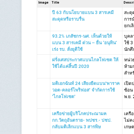
Image
Title
Descr
ปี 63 กับนโยบายแบน 3 สารเคมี
สะดุ
สะดุดหรือราบรื่น
การน
ยกเล
93.2% เภสัชกร-นศ. เห็นด้วยให้
บุคลา
แบน 3 สารเคมี ด่วน – ยื่น ‘อนุทิน’
ใช้ 
เร่ง รบ. สั่งยุติใช้
นักศึ
ฝรั่งเศสประกาศแบนไกลโฟเซต ให้
หน่ว
ใช้ได้แค่สิ้นปี 2020
ห้าม
สำหรั
มติเอกฉันท์ 24 เสียงยืดแบน'พาราค
เปิด
วอต-คลอร์ไพริฟอส' จำกัดการใช้
ซ้อน 
'ไกลโฟเซต'
พ.ย. 
เครือข่ายผู้บริโภคประณามค
เครื
กก.วัตถุอันตราย- พปชร.- ปชป.
ไม่ค
กลับมติเลิกเเบน 3 สารพิษ
เกษตร