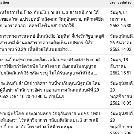
iption
Last updated
ดหรือราบรื่น ปี 63 กับนโยบายแบน 3 สารเคมี ภายใต้
วันพุธ, 01
ำของ 'พล.อ.ประยุทธ์' หลังคกก.วัตถุอันตราย พลิกมติยืด
มกราคม
ิก 'พาราควอต -คลอร์ไพริฟอส' จำกัดใช้ ...
2563 15:30
การทางการแพทย์ ยื่นหนังสือ ‘อนุทิน’ จี้เร่งรัดรัฐบาลยุติ
วันพฤหัสบดี,
3 สารเคมี ด้านผลสำรวจความคิดเห็น เภสัชกร-นิสิต
26 ธันวาคม
กษา พบ 93.2% เห็นด้วยให้แบนอย่างเ ...
2562 14:02
ยงานด้านสุขภาพและสิ่งแวดล้อมของฝรั่งเศส ประกาศ
วันพุธ, 18
การใช้ยากำจัดวัชพืช ไกลโฟเซต เล็งถอนใบอนุญาต
ธันวาคม
บผลิตภัณฑ์ 36 ชนิด ระบุ ไม่ได้รับอนุญาตให้ใช้อ ...
2562 15:51
ประเด็นกับสำนักข่าวอิศรา วันนี้พบกับคุณณัฐดนัย ใหม่
วันพฤหัสบดี,
ผู้สื่อข่าวสำนักข่าวอิศรา ออกอากาศวันพฤหัสบดีที่ 28
28
2562 เวลา 10.20-10.40 น. ดำเนินร ...
พฤศจิกายน
2562 16:05
อข่ายผู้บริโภค ประณามคกก.วัตถุอันตราย พปชร. ปชป.
วันพฤหัสบดี,
งเส้นคงวา ไร้หลักวิชาการ กลับมติเลิกเเบน 3 สารเคมี
28
 จี้ กษ. ผ่าตัดโครงสร้าง ให้มีกรมหนุน ...
พฤศจิกายน
2562 15:06