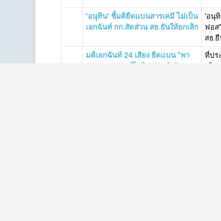
'อนุทิน' ชี้มติยืดเเบนสารเคมี ไม่เป็น
'อนุท
เอกฉันท์ กก.สัดส่วน สธ.ยันให้ยกเลิก
ฟอส"
สธ.ยื
มติเอกฉันท์ 24 เสียง ยืดแบน “พา
ที่ปร
ราควอต-คลอร์ไพริฟอส” จำกัดการ
เดือ
ใช้ “ไกลโฟเซต”
เซต” 
เกษตรกรแต่งชุดดำ ค้านมติแบน 3
เกษต
สาร-จี้ ‘มนัญญา’ หยุดปฏิบัติหน้าที่
'เฉล
หลังสร้างความเดือดร้อน
รมว.ก
เครือข่ายหนุนยกเลิกสารพิษ ห้าม
เครื
รัฐบาลกลับใจไม่แบนสารเคมี 3
วอต-
ชนิด
ข้อม
DSI บุกทลาย 2 บ.แหล่งผลิตภัณฑ์
ดีเอ
ชีวภาพผสม ‘พาราควอต-ไกลโพ
ยุติธ
เซต’ หลอกขายปชช.เสียหาย
นำ ‘
เกิน10ล.