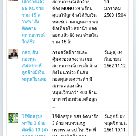
เลิกจ้างเเล้ว
สถานการณ์เลิกจ้าง
20
86 คน จ่าย
ช่อง MONO 29 พร้อม
มกราคม
รวม 15 ล.
ดูแลให้ลูกจ้างได้รับเงิน
2563 15:04
'กสร.' สั่ง
ชดเชยตามกฎหมาย พบ
ติดตาม
ข้อเท็จจริง สถานีฯ ปลด
สถานการณ์
ออกเเล้ว 86 คน จ่ายเงิน
ใกล้ชิด
รวม 15 ล้า ...
กสร. ยัน
กรมสวัสดิการและ
วันพุธ, 04
กองทุน
คุ้มครองแรงงาน เผย
กันยายน
สงเคราะห์
สถานการณ์การเลิกจ้าง
2562 11:12
ลูกจ้างมีเงิน
ยังไม่น่าห่วง ยืนยัน
หมุนเวียนพอ
กองทุนสงเคราะห์ฯ มี
สภาพคล่อง เงิน
หมุนเวียนกว่า 400 ล้าน
บาท พร้อมช่วยเหลือลูก
...
ไร้ข้อสรุป!
ไร้ข้อสรุป! กสร.จัดหารือ
วันศุกร์, 02
หารือ 3 ฝ่าย
3 ฝ่าย ทบทวนกฎ
พฤศจิกายน
ตัดข้อ 13 (4)
กระทรวง จป.วิชาชีพ ที่
2561 19:11