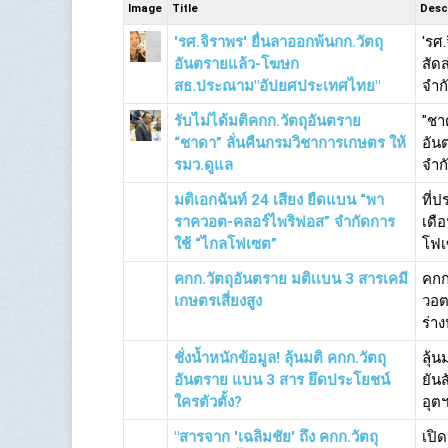
Image
Title
Desc
'รศ.จิราพร' ยื่นลาออกพ้นกก.วัตถุ
'รศ
อันตรายแล้ว-โฆษก
สัดส
สธ.ประณาม"อัปยศประเทศไทย"
จำกั
รับไม่ได้มติคกก.วัตถุอันตราย
"ชา
“ชาดา” ลั่นคืนกรมวิชาการเกษตร ให้
อัน
รมว.ดูแล
จำก
มติเอกฉันท์ 24 เสียง ยืดแบน “พา
ที่ป
ราควอต-คลอร์ไพริฟอส” จำกัดการ
เดื
ใช้ “ไกลโฟเซต”
โฟเ
คกก.วัตถุอันตราย มติเเบน 3 สารเคมี
คกก
เกษตรเสี่ยงสูง
วอต
ร่า
ชั่งน้ำหนักข้อมูล! ลุ้นมติ คกก.วัตถุ
ลุ้น
อันตราย แบน 3 สาร ยึดประโยชน์
ยัน
ใครตัวตั้ง?
อุต
"สารจาก 'เฉลิมชัย' ถึง คกก.วัตถุ
เปิ