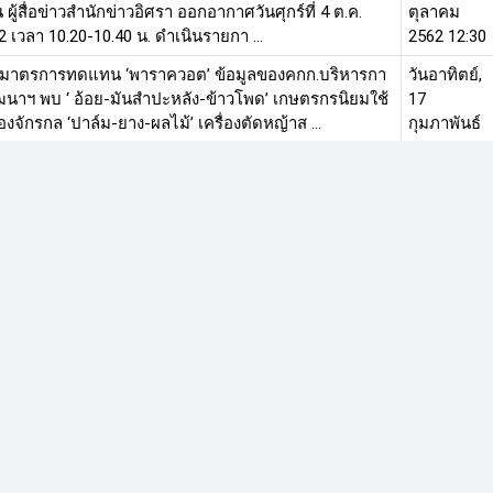
 ผู้สื่อข่าวสำนักข่าวอิศรา ออกอากาศวันศุกร์ที่ 4 ต.ค.
ตุลาคม
2 เวลา 10.20-10.40 น. ดำเนินรายกา ...
2562 12:30
ดมาตรการทดแทน ‘พาราควอต’ ข้อมูลของคกก.บริหารกา
วันอาทิตย์,
ฒนาฯ พบ ‘ อ้อย-มันสำปะหลัง-ข้าวโพด’ เกษตรกรนิยมใช้
17
่องจักรกล ‘ปาล์ม-ยาง-ผลไม้’ เครื่องตัดหญ้าส ...
กุมภาพันธ์
2562 16:21
รา' เช็คข้อมูลทำสื่อให้ความรู้ 'พาราควอต' หลังกรม
วันเสาร์, 16
าการเกษตรสรุปผลก้าวหน้าดำเนินงาน เสนอคกก.วัตถุ
กุมภาพันธ์
ราย พบเพียง 1 คลิปวิดีโอ เผยเเพร่ 3 ช่องทาง ...
2562 14:22
ดหนังสือ ‘กรมวิชาการเกษตร’ ถึงคกก.วัตถุอันตราย สรุป
วันศุกร์, 15
มก้าวหน้ามาตรการจำกัดใช้สารเคมีอันตราย 3 ชนิด ‘พา
กุมภาพันธ์
วอต-คลอร์ไพริฟอส-ไกลโฟเซต’ เหตุผลยื้อต่อ ...
2562 12:07
.วัตถุอันตราย 16 เสียงข้างมาก ยืนยันมติเดิมไม่เเบน 'พา
วันพฤหัสบดี
วอต' สั่งกรมวิชาการเกษตรเข้มงวดมาตรการ เร่งพัฒนา
14
ทดเเทน คาดภายใน 2 ปี เลิกใช้ถาวร เตรี ...
กุมภาพันธ์
2562 18:10
หน้าที่ 1 จ