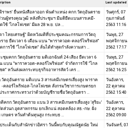
ription
Last updated
.จิราพร' ยื่นหนังสือลาออก พ้นตำเเหน่ง คกก.วัตถุอันตราย
วันศุกร์, 07
่วนผู้ทรงคุณวุฒิ หลังที่ประชุมฯ มีมติยืดเเบนสารเคมี-
กุมภาพันธ์
ดใช้ 'ไกลโฟเซต' มีผล 28 พ.ย. ปล ...
2563 11:16
ดา ไทยเศรษฐ์" ผิดหวังมติที่ประชุมคณะกรรมการวัตถุ
วันพุธ, 27
ตราย ยืดเวลา 6 เดือน แบน “พาราควอต-คลอร์ไพริฟอส”
พฤศจิกายน
ัดการใช้ “ไกลโฟเซต” ลั่นได้ทำสุดกำลังความสา ...
2562 17:17
ระชุมคกก.วัตถุอันตราย มติเอกฉันท์ 24 เสียง ยืดเวลา 6
วันพุธ, 27
อน แบน “พาราควอต-คลอร์ไพริฟอส” จำกัดการใช้ “ไกล
พฤศจิกายน
ซต” หวั่นส่งผลกระทบธุรกิจอาหารสัตว์ เคร ...
2562 16:25
.วัตถุอันตราย มติเเบน 3 สารเคมีเกษตรเสี่ยงสูง พาราค
วันอังคาร,
 -คลอร์ไพริฟอส-ไกลโฟเซต สั่งกรมวิชาการเกษตรยก
22 ตุลาคม
งประกาศกระทรวงว่าด้วยบัญชีรายชื่อวัตถุอันตรา ...
2562 15:40
มติคกก.วัตถุอันตราย แบน 3 สารเคมีเกษตรเสี่ยงสูง ‘สุริยะ’
วันอังคาร,
สัดส่วนก.อุตสาหกรรม ยกเลิกแน่ สอดคล้อง สธ.-กษ. ฝั่ง
22 ตุลาคม
ฯ เกษตร หวั่นทำต้นทุนสูง กระทบธ ...
2562 09:00
ดประเด็นกับสำนักข่าวอิศรา วันนี้พบกับคุณณัฐดนัย ใหม่
วันจันทร์, 0