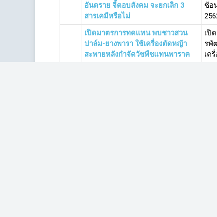
อันตราย จี้ตอบสังคม จะยกเลิก 3
ซ้อน
สารเคมีหรือไม่
256
เปิดมาตรการทดแทน พบชาวสวน
เปิ
ปาล์ม-ยางพารา ใช้เครื่องตัดหญ้า
รพั
สะพายหลังกำจัดวัชพืชแทนพาราค
เครื
วอต
1 ใน 5 มาตรการ พบกรมวิชาการ
'อิศ
เกษตร ทำสื่อให้ความรู้ ‘พาราควอต’
วิช
แค่ 1 คลิป เผยแพร่ 3 ช่องทาง
อันต
เปิดเหตุผลยื้อต่ออายุ ‘พาราควอต’ รอ
เปิ
ประกาศฯ 5 ฉบับ กำหนดเงื่อนไข
ควา
ก่อนแบนถาวร
ราค
มติคกก.วัตถุอันตราย ไม่เเบน 'พา
คกก
ราควอต' สั่งกรมวิชาการเกษตรหา
ราค
มาตรการทดเเทน-คาดเลิกถาวรใน 2
สิ่ง
ปี