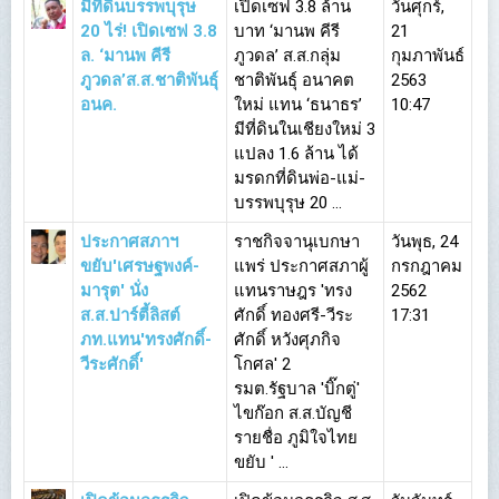
มีที่ดินบรรพบุรุษ
เปิดเซฟ 3.8 ล้าน
วันศุกร์,
20 ไร่! เปิดเซฟ 3.8
บาท ‘มานพ คีรี
21
ล. ‘มานพ คีรี
ภูวดล’ ส.ส.กลุ่ม
กุมภาพันธ์
ภูวดล’ส.ส.ชาติพันธุ์
ชาติพันธุ์ อนาคต
2563
อนค.
ใหม่ แทน ‘ธนาธร’
10:47
มีที่ดินในเชียงใหม่ 3
แปลง 1.6 ล้าน ได้
มรดกที่ดินพ่อ-แม่-
บรรพบุรุษ 20 ...
ประกาศสภาฯ
ราชกิจจานุเบกษา
วันพุธ, 24
ขยับ'เศรษฐพงค์-
แพร่ ประกาศสภาผู้
กรกฎาคม
มารุต' นั่ง
แทนราษฎร 'ทรง
2562
ส.ส.ปาร์ตี้ลิสต์
ศักดิ์ ทองศรี-วีระ
17:31
ภท.แทน'ทรงศักดิ์-
ศักดิ์ หวังศุภกิจ
วีระศักดิ์'
โกศล' 2
รมต.รัฐบาล 'บิ๊กตู่'
ไขก๊อก ส.ส.บัญชี
รายชื่อ ภูมิใจไทย
ขยับ ' ...