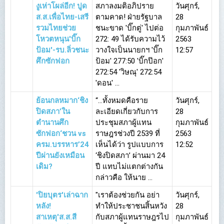
งูเห่าโผล่อีก! ปูด
สภาลงมติอภิปราย
วันศุกร์,
ส.ส.เพื่อไทย-เสรี
ตามคาด! ฝ่ายรัฐบาล
28
รวมไทยช่วย
ชนะขาด 'บิ๊กตู่' ไปต่อ
กุมภาพันธ์
โหวตหนุน'บิ๊ก
272: 49 ได้รับความไว้
2563
ป้อม'-รบ.ลิ่วชนะ
วางใจเป็นนายกฯ 'บิ๊ก
12:57
ศึกซักฟอก
ป้อม' 277:50 'บิ๊กป๊อก'
272:54 'วิษณุ' 272:54
'ดอน' ...
ย้อนกลหมาก‘ชิง
“...ทั้งหมดคือราย
วันศุกร์,
ปิดสภา’ใน
ละเอียดเกี่ยวกับการ
28
ตำนานศึก
ประชุมสภาผู้แทน
กุมภาพันธ์
ซักฟอก‘ชวน vs
ราษฎรช่วงปี 2539 ที่
2563
ครม.บรรหาร’24
เห็นได้ว่า รูปแบบการ
12:52
ปีผ่านยังเหมือน
‘ชิงปิดสภา’ ผ่านมา 24
เดิม?
ปี แทบไม่แตกต่างกัน
กล่าวคือ ให้นาย ...
'ปิยบุตร'เล่าฉาก
"เราต้องช่วยกัน อย่า
วันศุกร์,
หลัง!
ทำให้ประชาชนสิ้นหวัง
28
สาเหตุ'ส.ส.สี
กับสภาผู้แทนราษฎรไป
กุมภาพันธ์