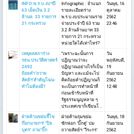
INFO:พ.ร.บ.งบฯปี
Infographic : จำแนก
วันพุธ, 16
63 เม็ดเงิน 3.2
รายละเอียดร่าง
ตุลาคม
ล้านล. 33 รายการ
พ.ร.บ.งบประมาณราย
2562
21 กระทรวง
จ่ายประจำปี 63 รวม
23:46
3.2 ล้านล้านบาท 33
รายการ 21 กระทรวง
หน่วยใดได้เท่าไหร่?
เหตุผลสภาร่าง
“เพราะฉะนั้นการ
วัน
รธน.ประวัติศาสตร์
ปฏิญาณว่าจะ
พฤหัสบดี,
2492
ปฏิญาณอย่างไรก็เป็น
19
ถ้อยคำ‘ถวาย
ปัญหา และแม้จะไป
กันยายน
สัตย์ฯ’สำคัญไฉน-
คิดถ้อยคำปฏิญาณก็
2562
ทำไมต้องมี?
จะเป็นการทำหน้าที่
12:48
ก่อนเข้ารับหน้าที่
รัฐธรรมนูญหลาย ๆ
ประเทศเขาก็เขียนโ ...
ฝ่ายค้านขย่มจี้ไข
ฝ่ายค้านรุมขย่ม
วันพุธ, 18
ก๊อกนายกฯ! 'ปิย
ซักฟอก ‘บิ๊กตู่’ ปม
กันยายน
บุตร' ถาม'บิ๊ก
ถวายสัตย์ฯ 'วีระกร'
2562