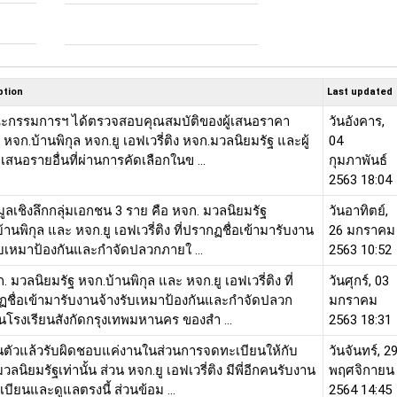
ption
Last updated
คณะกรรมการฯ ได้ตรวจสอบคุณสมบัติของผู้เสนอราคา
วันอังคาร,
่ หจก.บ้านพิกุล หจก.ยู เอฟเวรี่ติง หจก.มวลนิยมรัฐ และผู้
04
้อเสนอรายอื่นที่ผ่านการคัดเลือกในข ...
กุมภาพันธ์
2563 18:04
้อมูลเชิงลึกกลุ่มเอกชน 3 ราย คือ หจก. มวลนิยมรัฐ
วันอาทิตย์,
้านพิกุล และ หจก.ยู เอฟเวรี่ติง ที่ปรากฏชื่อเข้ามารับงาน
26 มกราคม
ับเหมาป้องกันและกำจัดปลวกภายใ ...
2563 10:52
ก. มวลนิยมรัฐ หจก.บ้านพิกุล และ หจก.ยู เอฟเวรี่ติง ที่
วันศุกร์, 03
ชื่อเข้ามารับงานจ้างรับเหมาป้องกันและกำจัดปลวก
มกราคม
โรงเรียนสังกัดกรุงเทพมหานคร ของสำ ...
2563 18:31
่วนตัวแล้วรับผิดชอบแค่งานในส่วนการจดทะเบียนให้กับ
วันจันทร์, 2
วลนิยมรัฐเท่านั้น ส่วน หจก.ยู เอฟเวรี่ติง มีพี่อีกคนรับงาน
พฤศจิกายน
บียนและดูแลตรงนี้ ส่วนข้อม ...
2564 14:45