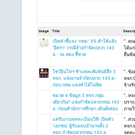
Image
Title
Descri
เปิดคำชี้แจง 'กทม.' VS.คำโต้แย้ง
“...
'อิศรา' กรณีจ้างกำจัดปลวก 143
ได้แก
ล.- รอ สตง.ชี้ขาด
ยื่นข
โชว์อินโฟฯ ชำแหละสัมพันธ์ลึก 3
“...ข
หจก. แข่งงานจำกัดปลวก 143 ล.-
หจก.บ
ก่อน กทม.แจงทำได้ไม่ผิด
จ้างร
ขมวด 4 ข้อมูล 3 หจก.กลุ่ม
"...หจ
เดียวกัน? แข่งกำจัดปลวกกทม.143
ปรากฏ
ล.-ก่อนสำนักการศึกษา เต้นสั่งสอบ
ภายใน
แค่รับงานจดทะเบียนให้! เปิดตัว
"...ส
'เอกชน' ผู้รับมอบอำนาจตั้ง 2
หจก.ม
หจก.กำจัดปลวกกทม.143 ล.
จดทะเ