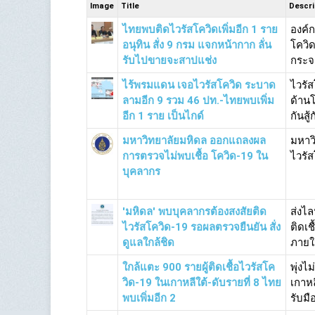
Image
Title
Descri
ไทยพบติดไวรัสโควิดเพิ่มอีก 1 ราย
องค์
อนุทิน สั่ง 9 กรม แจกหน้ากาก ลั่น
โควิด
รับไปขายจะสาปแช่ง
กระจ
ไร้พรมแดน เจอไวรัสโควิด ระบาด
ไวรัส
ลามอีก 9 รวม 46 ปท.-ไทยพบเพิ่ม
ด้านโ
อีก 1 ราย เป็นไกด์
กันสู
มหาวิทยาลัยมหิดล ออกแถลงผล
มหาว
การตรวจไม่พบเชื้อ โควิด-19 ใน
ไวรัส
บุคลากร
'มหิดล' พบบุคลากรต้องสงสัยติด
ส่งไ
ไวรัสโควิด-19 รอผลตรวจยืนยัน สั่ง
ติดเช
ดูแลใกล้ชิด
ภายใน
ใกล้แตะ 900 รายผู้ติดเชื้อไวรัสโค
พุ่งไ
วิด-19 ในเกาหลีใต้-ดับรายที่ 8 ไทย
เกาหล
พบเพิ่มอีก 2
รับม