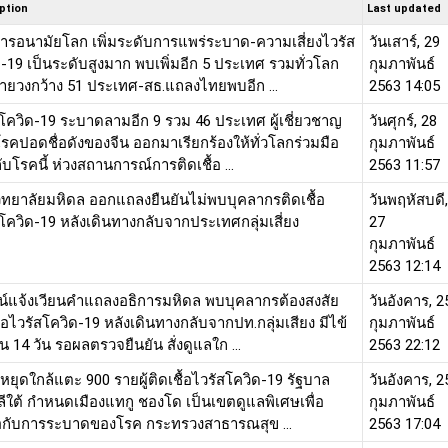
ption
Last updated
การอนามัยโลก เพิ่มระดับการแพร่ระบาด-ความเสี่ยงไวรัส
วันเสาร์, 29
-19 เป็นระดับสูงมาก พบเพิ่มอีก 5 ประเทศ รวมทั่วโลก
กุมภาพันธ์
ายวงกว้าง 51 ประเทศ-สธ.แถลงไทยพบอีก ...
2563 14:05
โควิด-19 ระบาดลามอีก 9 รวม 46 ประเทศ ผู้เชี่ยวชาญ
วันศุกร์, 28
รคปอดชื่อดังของจีน ออกมาเรียกร้องให้ทั่วโลกร่วมมือ
กุมภาพันธ์
้กับโรคนี้ ห่วงสถานการณ์การติดเชื้อ ...
2563 11:57
ิทยาลัยมหิดล ออกแถลงยืนยันไม่พบบุคลากรติดเชื้อ
วันพฤหัสบดี,
โควิด-19 หลังเดินทางกลับจากประเทศกลุ่มเสี่ยง
27
กุมภาพันธ์
2563 12:14
ลน์แจ้งเวียนคำแถลงอธิการมหิดล พบบุคลากรต้องสงสัย
วันอังคาร, 2
ื้อไวรัสโควิด-19 หลังเดินทางกลับจากปท.กลุ่มเสียง มีไข้
กุมภาพันธ์
 14 วัน รอผลตรวจยืนยัน สั่งดูแลใก ...
2563 22:12
ม่หยุดใกล้แตะ 900 รายผู้ติดเชื้อไวรัสโควิด-19 รัฐบาล
วันอังคาร, 2
ีใต้ กำหนดเมืองแทกู ชองโด เป็นเขตดูแลพิเศษเพื่อ
กุมภาพันธ์
ือกับการระบาดของโรค กระทรวงสาธารณสุข ...
2563 17:04