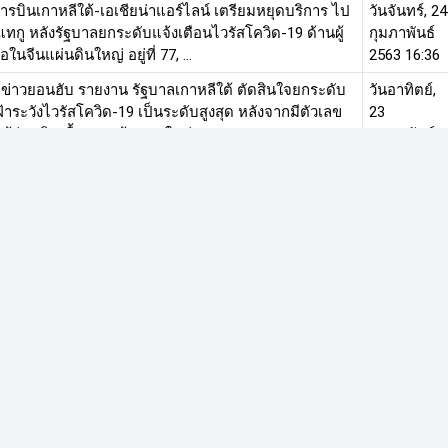
รบินเกาหลีใต้-เอเชียน่าแอร์ไลน์ เตรียมหยุดบริการ ไป
วันจันทร์, 24
แทกู หลังรัฐบาลยกระดับแจ้งเตือนไวรัสโควิด-19 ด้านผู้
กุมภาพันธ์
้อในจีนแผ่นดินใหญ่ อยู่ที่ 77, ...
2563 16:36
กข่าวยอนฮับ รายงาน รัฐบาลเกาหลีใต้ ตัดสินใจยกระดับ
วันอาทิตย์,
้าระวังไวรัสโควิด-19 เป็นระดับสูงสุด หลังจากมีตัวเลข
23
นผู้ป่วยคิดเชื้อหลายร้อยคนในช่วงส ...
กุมภาพันธ์
2563 18:32
ารอนามัยโลกเปิดไทม์ไลน์ ผู้ป่วยติดเชื้อไวรัสโควิด-19
วันเสาร์, 22
ย 35 ราย บอกละเอียดตั้งแต่คนแรก-สุดท้าย ขณะที่คณะ
กุมภาพันธ์
ารสุขภาพแห่งชาติจีน เผยผู้ติดเชื้ ...
2563 12:42
ั่นคาดการณ์จีดีพีปี 63 เหลือ 1.5-2.5% จากเดิม 2.7-3.7%
วันจันทร์, 17
ลกระทบ ‘ไวรัสโควิด-ภัยแล้ง-งบช้า’ พร้อมลดเป้าส่งออก
กุมภาพันธ์
อ 1.4% คาดการระบาดของไวรัสทำน ...
2563 12:53
ทุกลำที่เข้ามาสู่ทางเรือของไทย ทางด่านทำงานร่วมกับ
วันอาทิตย์,
งาานที่เกี่ยวข้อง ตรวจสอบความเสี่ยงว่า ได้เดินทางไป
16
ศที่มีการแพร่ระบาดหรือไม่ ช่วงระย ...
กุมภาพันธ์
2563 13:57