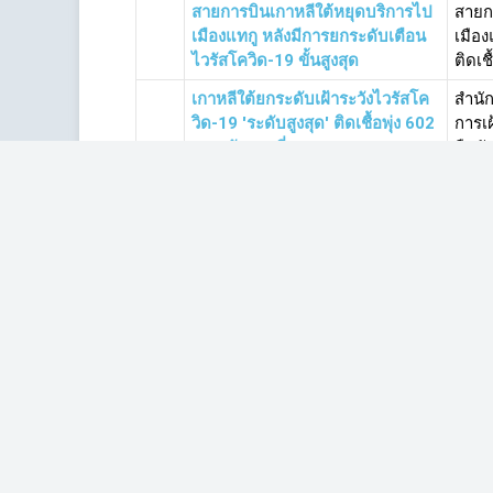
สายการบินเกาหลีใต้หยุดบริการไป
สายกา
เมืองแทกู หลังมีการยกระดับเตือน
เมือง
ไวรัสโควิด-19 ขั้นสูงสุด
ติดเชื
เกาหลีใต้ยกระดับเฝ้าระวังไวรัสโค
สำนั
วิด-19 'ระดับสูงสุด' ติดเชื้อพุ่ง 602
การเฝ
ราย-ดับรายที่ 5
ยืนยั
องค์การอนามัยโลกเปิดไทม์ไลน์ ผู้
องค์ก
ติดเชื้อไวรัสโควิด-19 ในไทย 35
ในไท
ราย บอกละเอียดคนแรก-สุดท้าย
กรรมก
‘สภาพัฒน์’ หั่นจีดีพี 63 โตแค่ 1.5-
สศช.ห
2.5% คาด 'ไวรัสโควิด' ทำนักท่อง
เซ่นผ
เที่ยวหาย 3.7 ล้านคน
เหลื
วัดอุณหภูมิ 45 วันกับระบบสธ.ไทย
"เรือ
สู้การแพร่ระบาดไวรัสโควิด-19 ให้
หน่วย
อยู่ในระดับต่ำ
ประเท