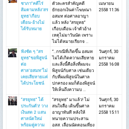
ชาภา”คดีไร่
ตัวละครสำคัญคดี
เมษายน
ส้มตามหลัง"สร
ยักยอกเงินค่าโฆษณา
2558 11:36
ยุทธ"เกือบ
อสมท ต่อศาลอาญา
เดือน-อ้างไม่
แล้ว หลัง “สรยุทธ”
ได้รับหมาย
เกือบเดือน เจ้าตัวอ้าง
เหตุไม่มาวันนัด เพราะ
ไม่ได้หมายเรียกจ ...
ฟังชัด ๆ “สร
“…กรณีที่เกิดขึ้น อสมท
วันศุกร์, 30
ยุทธ”ขอพิสูจน์
ไม่ได้เกิดความเสียหาย
มกราคม
ต่อ
และสิ่งนี้คือสิ่งที่ผมจะ
2558 16:08
ศาล"อสมท"ไม่
พิสูจน์กับศาล เช่นเดียว
เคยเสียหายแต่
กับที่ผมพิสูจน์ในศาล
ได้ประโยชน์
ปกครอง ผมก็ต้องพิสูจน์
ให้เห็นถึงความบ ...
“สรยุทธ” ได้
“สรยุทธ” มาแล้ว! ไม่
วันศุกร์, 30
ประกันตัว! วาง
สนใจสื่อ เดินขึ้นศาล
มกราคม
เงินสด 2 แสน
อาญาทันที หลังให้
2558 15:11
ศาลนัดใหม่
ทนายความประสาน
พร้อมคู่ความ
อสส. เลื่อนนัดตอนเที่ยง