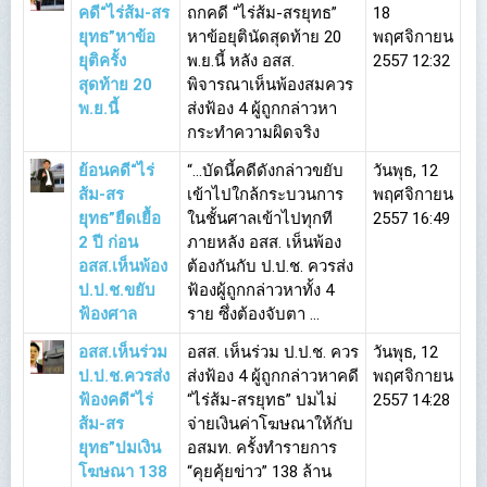
คดี“ไร่ส้ม-สร
ถกคดี “ไร่ส้ม-สรยุทธ”
18
ยุทธ”หาข้อ
หาข้อยุตินัดสุดท้าย 20
พฤศจิกายน
ยุติครั้ง
พ.ย.นี้ หลัง อสส.
2557 12:32
สุดท้าย 20
พิจารณาเห็นพ้องสมควร
พ.ย.นี้
ส่งฟ้อง 4 ผู้ถูกกล่าวหา
กระทำความผิดจริง
ย้อนคดี“ไร่
“…บัดนี้คดีดังกล่าวขยับ
วันพุธ, 12
ส้ม-สร
เข้าไปใกล้กระบวนการ
พฤศจิกายน
ยุทธ”ยืดเยื้อ
ในชั้นศาลเข้าไปทุกที
2557 16:49
2 ปี ก่อน
ภายหลัง อสส. เห็นพ้อง
อสส.เห็นพ้อง
ต้องกันกับ ป.ป.ช. ควรส่ง
ป.ป.ช.ขยับ
ฟ้องผู้ถูกกล่าวหาทั้ง 4
ฟ้องศาล
ราย ซึ่งต้องจับตา ...
อสส.เห็นร่วม
อสส. เห็นร่วม ป.ป.ช. ควร
วันพุธ, 12
ป.ป.ช.ควรส่ง
ส่งฟ้อง 4 ผู้ถูกกล่าวหาคดี
พฤศจิกายน
ฟ้องคดี“ไร่
“ไร่ส้ม-สรยุทธ” ปมไม่
2557 14:28
ส้ม-สร
จ่ายเงินค่าโฆษณาให้กับ
ยุทธ”ปมเงิน
อสมท. ครั้งทำรายการ
โฆษณา 138
“คุยคุ้ยข่าว” 138 ล้าน