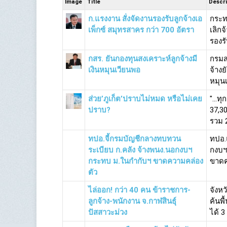
Image
Title
Descri
ก.แรงงาน สั่งจัดงานรองรับลูกจ้างเอ
กระท
เพ็กซ์ สมุทรสาคร กว่า 700 อัตรา
เลิก
รองรั
กสร. ยันกองทุนสงเคราะห์ลูกจ้างมี
กรมส
เงินหมุนเวียนพอ
จ้างย
หมุนเ
ส่วย’ภูเก็ต’ปราบไม่หมด หรือไม่เคย
"...ท
ปราบ?
37,3
รวม 2
ทปอ.จี้กรมบัญชีกลางทบทวน
ทปอ.แ
ระเบียบ ก.คลัง จ้างพนง.นอกงบฯ
กงบฯ
กระทบ ม.ในกำกับฯ ขาดความคล่อง
ขาดค
ตัว
ไล่ออก! กว่า 40 คน ข้าราชการ-
จังห
ลูกจ้าง-พนักงาน จ.กาฬสินธุ์
ค้นพื
ปัสสาวะม่วง
ได้ 3