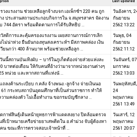
ption
Last updated
รวงแรงงาน ช่วยเหลือลูกจ้างบจก.เอเพ็กซ์ฯ 220 คน ถูก
วันอังคาร, 2
จ้าง ประสานสถานประกอบกิจการใน จ.สมุทรสาคร จัดงาน
กันยายน
บ 744 อัตรา พร้อมติดตามการได้รับสิทธิป ...
2562 13:22
วัสดิการและคุ้มครองแรงงาน เผยสถานการณ์การเลิก
วันพุธ, 04
ังไม่น่าห่วง ยืนยันกองทุนสงเคราะห์ฯ มีสภาพคล่อง เงิน
กันยายน
วียนกว่า 400 ล้านบาท พร้อมช่วยเหลือลูก ...
2562 11:12
ุกวันนี้สถานบันเทิงผับ – บาร์ในภูเก็ตต้องจ่ายส่วยแห่งละ
วันจันทร์, 07
00 บาทต่อเดือน ให้กับคนที่อ้างว่ามาจากหน่วยงานต่างๆ
มกราคม
5 หน่วย และหากสถานที่แห่งนั ...
2562 13:03
ถลงค้านระเบียบ ก.คลัง จ้างพนง.-ลูกจ้าง จ่ายเงินนอ
วันพฤหัสบดี,
 61 กระทบสถาบันอุดมศึกษาที่เป็นส่วนราชการ ทำให้
24
วามคล่องตัว ไม่เอื้อทำงาน ขอกรมบัญชีกลาง ...
พฤษภาคม
2561 13:49
วัดกาฬสินธุ์เดินหน้ายุทธการฟ้าแดดสงยาง ปิดล้อมตรวจ
วันเสาร์, 12
้นที่เป้าหมายเครือข่ายยาเสพติดใน อ.คำม่วง จับผู้ต้องหา
พฤษภาคม
 คน ขณะที่การตรวจสอบเจ้าหน้าที่ ...
2561 20:07