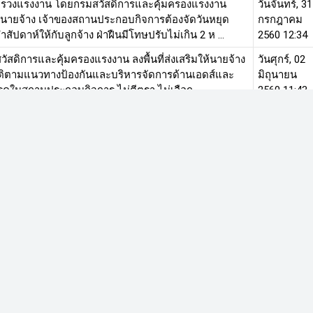
รวงแรงงาน โดยกรมสวัสดิการและคุ้มครองแรงงาน
วันจันทร์, 31
นนายจ้าง เจ้าของสถานประกอบกิจการต้องจัดวันหยุด
กรกฎาคม
สัปดาห์ให้กับลูกจ้าง ฝ่าฝืนมีโทษปรับไม่เกิน 2 ห ...
2560 12:34
ัสดิการและคุ้มครองแรงงาน ลงพื้นที่ส่งเสริมให้นายจ้าง
วันศุกร์, 02
ัติตามแนวทางป้องกันและบริหารจัดการด้านเอดส์และ
มิถุนายน
รคในสถานประกอบกิจการ ไม่ตีตรา ไม่เลือก ...
2560 11:43
รวงแรงงาน แก้ปัญหาหนี้ให้ลูกจ้าง จัดโครงการลดภาระ
วันอังคาร, 1
พื่อสร้างสุขแก่แรงงาน เปิดโอกาสให้ลูกจ้างระดับปฏิบัติ
เมษายน
้เงินในอัตราดอกเบี้ยต่ำเพื่อปลดเป ...
2560 15:44
้าง สนง.ป.ป.ช.เฮ! คลอดระเบียบเพิ่มค่าตอบแทนพิเศษ
วันจันทร์, 12
หม่ เพิ่งผ่านโปรรับ 3.5 พันบาท/เดือน สูงสุด 15 ปี 9 พัน
มกราคม
ดือน ปฏิบัติหน้าที่ไม่ถึงกึ่งหนึ ...
2558 11:29