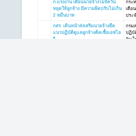
ก.แรงงาน เตือนนายจ้างไม่จัดวัน
กระท
หยุดให้ลูกจ้าง มีความผิดปรับไม่เกิน
เตือ
2 หมื่นบาท
ประจำ
กสร. เดินหน้าส่งเสริมนายจ้างยึด
กรมสว
แนวปฏิบัติดูแลลูกจ้างติดเชื้อเอชไอ
ปฏิบ
วี
วัณโ
ลดภาระหนี้ลูกจ้าง ก.แรงงาน ปล่อย
กระท
กู้ดอกเบี้ยต่ำ
หนี้เ
การกู
ลูกจ้างป.ป.ช.เฮ! คลอดระเบียบเพิ่ม
ลูกจ
ค่าตอบแทนพิเศษสูงสุด 9 พันบ./
ฉบับใ
เดือน
บาท/เ
Isranews Agency | สำนักข่าวอิศรา
สำนักงาน : เลขที่ 538/1 ถนนสามเสน แขวงดุสิต เขตดุสิต