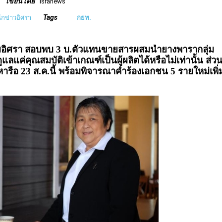
เขียนโดย
isranews
Tags
ำนักข่าวอิศรา
กยท.
ปมอิศรา สอบพบ 3 บ.ตัวแทน
ขายสารผสมน้ำยางพารากลุ่ม
ลแค่คุณสมบัติเข้าเกณฑ์เป็นผู้ผลิตได้หรือไม่เท่านั้น ส่ว
มหารือ
23 ส.ค.นี้ พร้อมพิจารณาคำร้องเอกชน 5 รายใหม่เพิ่