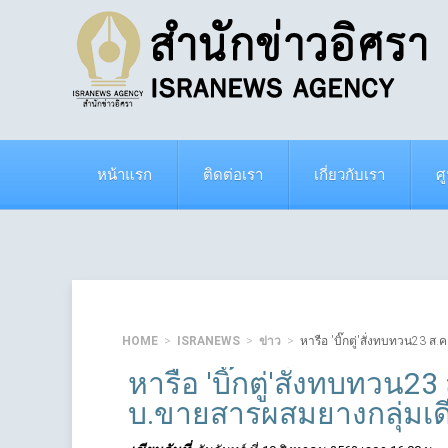
หน้าแรก
ติดต่อเรา
เกี่ยวกับเรา
ศ
HOME
ISRANEWS
ข่าว
หารือ 'บิ๊กตู่'สั่งทบทวน23 ส
หารือ 'บิ๊กตู่'สั่งทบทวน23
บ.ขายสารผสมยางกลุ่มเด