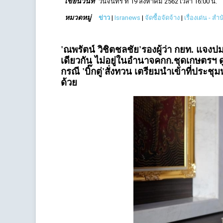
เขียนวันที่
วันจันทร์ ที่ 19 สิงหาคม 2562 เวลา 16:00 น.
หมวดหมู่
ข่าว
|
Isranews
|
จัดซื้อจัดจ้าง
|
เรื่องเด่น - ส
'ณพรัตน์ วิชิตชลชัย'รองผู้ว่า กยท. แจง
เดียวกัน ไม่อยู่ในอำนาจคกก.ชุดเกษตรฯ ดูแ
กรณี 'บิ๊กตู่'สั่งทวน เตรียมนำเข้าที่ประชุ
ด้วย