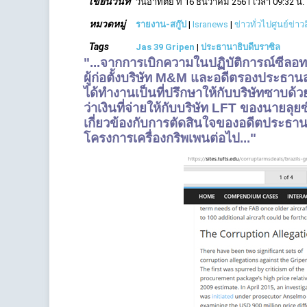
เขียนวันที่
วันอาทิตย์ ที่ 16 ธันวาคม 2561 เวลา 09:32 น.
หมวดหมู่
รายงาน-สกู๊ป
|
Isranews
|
ข่าวทั่วไปศูนย์ข่า
Tags
Jas 39 Gripen
|
ประธานาธิบดีบราซิล
"...จากการเบิกความในปฏิบัติการณ์ซีลอท
ผู้ก่อตั้งบริษัท M&M และอดีตรองประธานส
ได้ทำงานเป็นที่ปรึกษาให้กับบริษัทซาบด้ว
ว่าเงินที่จ่ายให้กับบริษัท LFT ของนายลุ
เกี่ยวข้องกับการตัดสินใจของอดีตประธานา
โครงการเครื่องกริพเพนต่อไป..."