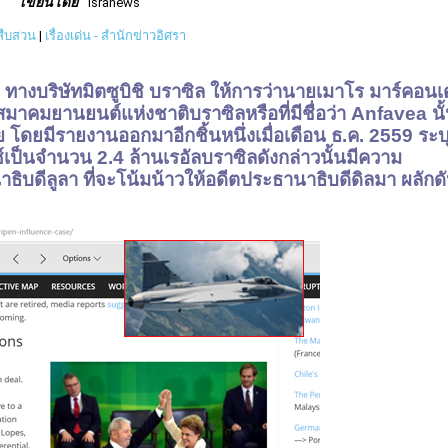
เขียนโดย
isranews
วสืบสวน
|
เรื่องเด่น - สำนักข่าวอิศรา
 ทางบริษัทมิตซูบิชิ บราซิล ให้การว่านายเมาโร มาร์คอน
มาคมยานยนต์แห่งชาติบราซิลหรือที่มีชื่อว่า Anfavea นั
ย โดยมีรายงานออกมาอีกชิ้นหนึ่งเมื่อเดือน ธ.ค. 2559 ระบ
ยซ์เป็นจำนวน 2.4 ล้านเรอัลบราซิลดังกล่าวนั้นมีความ
ธิบดีลูลา ที่จะโน้มน้าวให้อดีตประธานาธิบดีดิลมา ผลักด