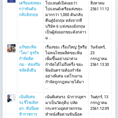
เตรียมส่งขยะ
โปแลนด์เปิดเผยว่า
สิงหาคม
กว่าพันตัน
โปแลนด์เตรียมส่งขยะ
2561 11:12
กลับอังกฤษ
มากกว่า 1,000 ตันกลับ
คืนสู่อังกฤษ หลังจากที่
บริษัท 6 แห่งของอังกฤษ
เป็นผู้ส่งออกขยะดังกล่าว
ม ...
แก้ขยะพิษ
เรื่องขยะ เรื่องใหญ่ รู้หรือ
วันจันทร์,
“โละ” ธุรกิจ
ไม่คนไทยผลิตขยะพิษ
23
กำจัดผิด
เพิ่มขึ้นอย่างน่าห่วง
กรกฎาคม
กม.- ส่งเสริม
กำจัดได้ไม่ถึงครึ่ง ขยะ
2561 13:30
ขจัดยั่งยืน
พิษอันตรายต้องกำจัด
อย่างพิเศษ แต่โรงงาน
กำจัดถูกกฎหมายได้มา
...
เน้นพิเศษ
เน้นพิเศษรง. นำกากอุตฯ
วันศุกร์, 13
รง.รีไซเคิล!
มาเป็นวัตถุดิบ ปลัด
กรกฎาคม
อก. ขันน๊อต
กระทรวงอุตสาหกรรม
2561 12:09
ข้าราชการ
ทำหนังสือด่วนขันน๊อต