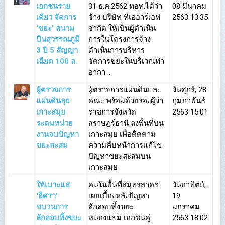
เอกชนราย
31 ธ.ค.2562 ทอท.ได้ว่า
08 มีนาคม
เดียว จัดการ
จ้าง บริษัท ทีเออาร์เอฟ
2563 13:35
‘ขยะ’ สนาม
จำกัด ให้เป็นผู้ดำเนิน
บินสุวรรณภูมิ
การในโครงการจ้าง
3 ปี 5 สัญญา
ดำเนินการบริหาร
เฉียด 100 ล.
จัดการขยะในบริเวณท่า
อากา ...
ผู้ตรวจการ
ผู้ตรวจการแผ่นดินและ
วันศุกร์, 28
แผ่นดินลุย
คณะ พร้อมด้วยรองผู้ว่า
กุมภาพันธ์
เกาะสมุย
ราชการจังหวัด
2563 15:01
ระดมหน่วย
สุราษฎร์ธานี ลงพื้นที่บน
งานจบปัญหา
เกาะสมุย เพื่อติดตาม
ขยะสะสม
ความคืบหน้าการแก้ไข
ปัญหาขยะสะสมบน
เกาะสมุย
ให้เบาะแส
คนในพื้นที่สมุทรสาคร
วันอาทิตย์,
'อิศรา'
เผยเบื้องหลังปัญหา
19
ขบวนการ
ลักลอบทิ้งขยะ
มกราคม
ลักลอบทิ้งขยะ
หนองแขม เอกชนคู่
2563 18:02