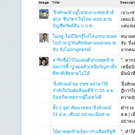
Image
Title
Descript
‘ยิ่งลักษณ์’อยู่ไหน!เจาะเซฟเฮ้าส์
เจาะเซฟ
สกุล ‘ชินวัตร’ในไทย-ตปท.ตาม
เคยแจ้ง
บัญชีทรัพย์สิน ป.ป.ช.
แค่แห่งเ
ไม่อยู่-ไม่มีใครรู้ไปไหน!ทนายเผย
ทนายคว
ไปบ้าน‘ปู’ทันทีหลังศาลออกหมาย
จับ ‘ยิ
จับ-ยังไม่ถกอุทธรณ์
จากคนใน
จารึกชื่อไว้ในแผ่นดิน!บทสุดท้าย
“…หากน
อัยการชี้ ‘ปู’ลอยตัวเหนือปัญหาทั้ง
เหนือปั
ที่ชาติเสียหายไม่ได้
มีหน้าท
‘ยิ่งลักษณ์’ขอ ปชช.อย่ามาให้
‘ยิ่งล
กำลังใจวันตัดสินคดีข้าว 25 ส.ค.
ฎีกาฯใน
ป้องเกิดเหตุจากผู้ไม่หวังดี
ความสุ่
ตั้ง 3 จุด! คัดมวลชน 'ยิ่งลักษณ์'
ตำรวจ 2
25 ส.ค. เตือน! อย่าละเมิดศาล
ส.ค.) 
อย่าละ
ไม้ตายสุดท้ายอัยการ!เปลือยจีทูจี
“…ทำให้