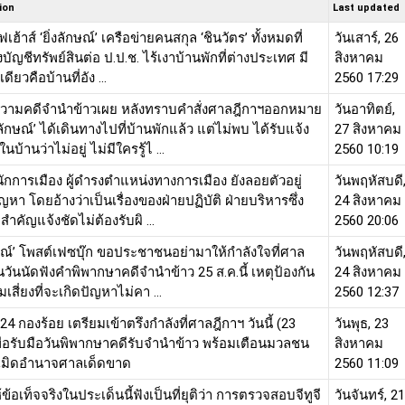
ion
Last updated
เฮ้าส์ ‘ยิ่งลักษณ์’ เครือข่ายคนสกุล ‘ชินวัตร’ ทั้งหมดที่
วันเสาร์, 26
บัญชีทรัพย์สินต่อ ป.ป.ช. ไร้เงาบ้านพักที่ต่างประเทศ มี
สิงหาคม
ดียวคือบ้านที่อัง ...
2560 17:29
ามคดีจำนำข้าวเผย หลังทราบคำสั่งศาลฎีกาฯออกหมาย
วันอาทิตย์,
่งลักษณ์’ ได้เดินทางไปที่บ้านพักแล้ว แต่ไม่พบ ได้รับแจ้ง
27 สิงหาคม
บ้านว่าไม่อยู่ ไม่มีใครรู้ไ ...
2560 10:19
ักการเมือง ผู้ดำรงตำแหน่งทางการเมือง ยังลอยตัวอยู่
วันพฤหัสบดี
ญหา โดยอ้างว่าเป็นเรื่องของฝ่ายปฏิบัติ ฝ่ายบริหารซึ่ง
24 สิงหาคม
ี่สำคัญแจ้งชัดไม่ต้องรับผิ ...
2560 20:06
ักษณ์’ โพสต์เฟซบุ๊ก ขอประชาชนอย่ามาให้กำลังใจที่ศาล
วันพฤหัสบดี
วันนัดฟังคำพิพากษาคดีจำนำข้าว 25 ส.ค.นี้ เหตุป้องกัน
24 สิงหาคม
มเสี่ยงที่จะเกิดปัญหาไม่คา ...
2560 12:37
4 กองร้อย เตรียมเข้าตรึงกำลังที่ศาลฎีกาฯ วันนี้ (23
วันพุธ, 23
เพื่อรับมือวันพิพากษาคดีรับจำนำข้าว พร้อมเตือนมวลชน
สิงหาคม
เมิดอำนาจศาลเด็ดขาด
2560 11:09
ข้อเท็จจริงในประเด็นนี้ฟังเป็นที่ยุติว่า การตรวจสอบจีทูจี
วันจันทร์, 21