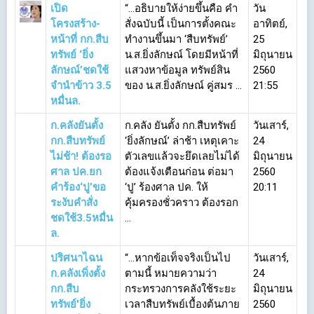
เปิด
“…อธิบายให้ง่ายขึ้นคือ คำ
วัน
โครงสร้าง-
สั่งฉบับนี้ เป็นการตั้งคณะ
อาทิตย์,
หน้าที่ กก.สืบ
ทำงานขึ้นมา ‘สืบทรัพย์’
25
ทรัพย์ ‘ยิ่ง
น.ส.ยิ่งลักษณ์ โดยมีหน้าที่
มิถุนายน
ลักษณ์’ชดใช้
แสวงหาข้อมูล ทรัพย์สิน
2560
จำนำข้าว 3.5
ของ น.ส.ยิ่งลักษณ์ คู่สมร ...
21:55
หมื่นล.
ก.คลังยันตั้ง
ก.คลัง ยันตั้ง กก.สืบทรัพย์
วันเสาร์,
กก.สืบทรัพย์
‘ยิ่งลักษณ์’ ล่าช้า เหตุเคาะ
24
ไม่ช้า! ต้องรอ
ตัวเลขแล้วจะยึดเลยไม่ได้
มิถุนายน
ศาล ปค.ยก
ต้องแจ้งเตือนก่อน ต่อมา
2560
คำร้อง‘ปู’ขอ
‘ปู’ ร้องศาล ปค. ให้
20:11
ระงับคำสั่ง
คุ้มครองชั่วคราว ต้องรอก
ชดใช้3.5หมื่น
...
ล.
ปริศนาไฉน
“…หากข้อเท็จจริงเป็นไป
วันเสาร์,
ก.คลังเพิ่งตั้ง
ตามนี้ หมายความว่า
24
กก.สืบ
กระทรวงการคลังใช้ระยะ
มิถุนายน
ทรัพย์'ยิ่ง
เวลาสืบทรัพย์เบื้องต้นภาย
2560