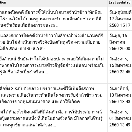
tion
Last updated
แถลงปิดคดี อัยการชี้ให้เห็นนโยบายจำนำข้าว ‘ทักษิณ’
วันพฤหัสบดี
 ไร้งานวิจัยได้มาตรฐานมารองรับ หาเสียงกับชาวนาที่มี
17 สิงหาคม
านครัวเรือนเพื่อต้องการชนะเล ...
2560 15:17
แถลงอัยการปิดคดีจำนำข้าว ‘ยิ่งลักษณ์’ พ่วงสำนวนคดีจี
วันพุธ, 16
๊ด้วย ยันไม่ดำเนินการจริงจังป้องกันทุจริต-ความเสียหาย
สิงหาคม
งสือ สตง.-ป.ป.ช.-ธ.ก.ส.- ...
2560 20:00
ยิ่งลักษณ์ ยืนยันว่า ไม่ได้ปล่อยปละละเลยให้เกิดความไม่
วันอังคาร,
พากลในโครงการระบายข้าวจีทูจีอย่างแน่นอน พร้อมกับ
15 สิงหาคม
้จักชื่อ ‘เสี่ยเปี๋ยง’ หรือน ...
2560 23:46
สือทั้ง 3 ฉบับดังกล่าว บรรยายและชี้ให้เป็นถึงสภาพ
วันอาทิตย์,
 และความเสี่ยงในการดำเนินโครงการรับจำนำข้าว รวม
13 สิงหาคม
จเกิดการขาดทุนอันมหาศาล และทำให้เกิดค ...
2560 18:43
ไม่ได้ทำอะไรผิดแต่สิ่งที่ดิฉันทำ คือ การใช้ประสบการณ์
วันอังคาร,
หญิงธรรมดาคนหนึ่ง ที่เกิดในต่างจังหวัด มีโอกาสได้รับรู้
01 สิงหาคม
สความทุกข์ยากแสนสาหัสของ ...
2560 13:49