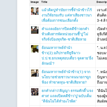
Image
Title
Descrip
แม้วคิดปูทำ!อัยการชี้จำนำข้าวไร้
เจาะคำ
งานวิจัยรองรับ แค่หาเสียงชาวนา
ต้นคิด
เพื่อต้องการชนะเลือกตั้ง
3-4 ล้
คำแถลงอัยการปิดคดีข้าวยกคำ
เปิดคำ
ท้วงติงสารพัดหน่วยงานชี้‘ปู’ไม่
ทูจีเก
จริงจังป้องทุจริต-ชาติเสียหาย
อ้างหนั
ย้อนมหากาพย์จำนำ
“…น.ส.
ข้าว(2):อภิปรายจีทูจีฉาว-
ชอบมา
ป.ป.ช.ยกเหตุสอบเดี่ยว จุดตาย‘ยิ่ง
ไม่เคยรู
ลักษณ์’?
ย้อนมหากาพย์จำนำข้าว(1):จาก
“…หนัง
นโยบายช่วยชาวนาจนนายกฯถูก
ปัญหา
ฟ้อง ทำขาดทุน-ชาติเสียหาย?
ถึงอา
ยกคำกล่าว'สัญญา ธรรมศักดิ์'แจง
“ดิฉัน
ศาล! แถลงปิดคดีข้าว‘ปู’ฉบับเต็ม
ของผู้
“ดิฉันไม่ได้ทำอะไรผิด"
สัมผั