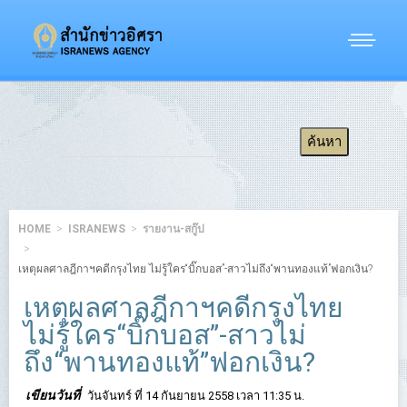
HOME
ISRANEWS
รายงาน-สกู๊ป
เหตุผลศาลฎีกาฯคดีกรุงไทย ไม่รู้ใคร“บิ๊กบอส”-สาวไม่ถึง“พานทองแท้”ฟอกเงิน?
เหตุผลศาลฎีกาฯคดีกรุงไทย
ไม่รู้ใคร“บิ๊กบอส”-สาวไม่
ถึง“พานทองแท้”ฟอกเงิน?
เขียนวันที่
วันจันทร์ ที่ 14 กันยายน 2558 เวลา 11:35 น.