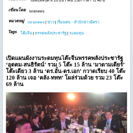
วันพฤหัสบดี ที่ 20 ธันวาคม 2561 เวลา 12:46 น.
เขียนโดย
isranews
หมวดหมู่
Isranews
|
ข่าว
|
เรื่องเด่น - สำนักข่าวอิศรา
Tags
โต๊ะจีน
|
พรรคพลังประชารัฐ
|
ระดมทุน
เปิดแผนผังงานระดมทุนโต๊ะจีนพรรคพลังประชารัฐ
‘อุตตม-สนธิรัตน์’ รวม 5 โต๊ะ 15 ล้าน ‘มาดามเดียร์’
โต๊ะเดียว 3 ล้าน ‘ดร.อั๋น-ดร.เอก’ กวาดเรียบ 40 โต๊ะ
120 ล้าน เจอ ‘คลัง-ททท’ โผล่ร่วมด้วย รวม 23 โต๊ะ
69 ล้าน