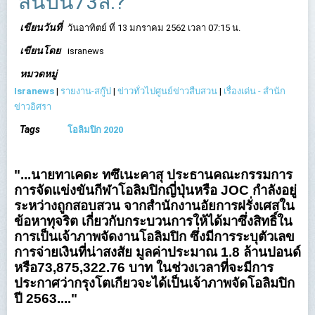
สินบน73ล.?
เขียนวันที่
วันอาทิตย์ ที่ 13 มกราคม 2562 เวลา 07:15 น.
เขียนโดย
isranews
หมวดหมู่
Isranews
|
รายงาน-สกู๊ป
|
ข่าวทั่วไปศูนย์ข่าวสืบสวน
|
เรื่องเด่น - สำนัก
ข่าวอิศรา
Tags
โอลิมปิก 2020
"...นายทาเคดะ ทซึเนะคาสุ ประธานคณะกรรมการ
การจัดแข่งขันกีฬาโอลิมปิกญี่ปุ่นหรือ JOC กำลังอยู่
ระหว่างถูกสอบสวน จากสำนักงานอัยการฝรั่งเศสใน
ข้อหาทุจริต เกี่ยวกับกระบวนการให้ได้มาซึ่งสิทธิ์ใน
การเป็นเจ้าภาพจัดงานโอลิมปิก ซึ่งมีการระบุตัวเลข
การจ่ายเงินที่น่าสงสัย มูลค่าประมาณ 1.8 ล้านปอนด์
หรือ73,875,322.76 บาท ในช่วงเวลาที่จะมีการ
ประกาศว่ากรุงโตเกียวจะได้เป็นเจ้าภาพจัดโอลิมปิก
ปี 2563...."