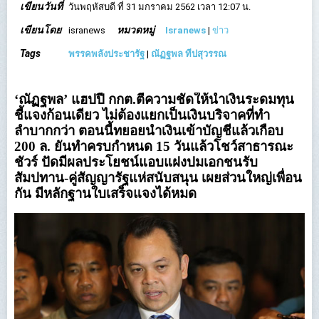
เขียนวันที่
วันพฤหัสบดี ที่ 31 มกราคม 2562 เวลา 12:07 น.
เขียนโดย
หมวดหมู่
isranews
Isranews
|
ข่าว
Tags
พรรคพลังประชารัฐ
|
ณัฏฐพล ทีปสุวรรณ
‘ณัฏฐพล’ แฮปปี้ กกต.ตีความชัดให้นำเงินระดมทุน
ชี้แจงก้อนเดียว ไม่ต้องแยกเป็นเงินบริจาคที่ทำ
ลำบากกว่า ตอนนี้ทยอยนำเงินเข้าบัญชีแล้วเกือบ
200 ล. ยันทำครบกำหนด 15 วันแล้วโชว์สาธารณะ
ชัวร์ ปัดมีผลประโยชน์แอบแฝงปมเอกชนรับ
สัมปทาน-คู่สัญญารัฐแห่สนับสนุน เผยส่วนใหญ่เพื่อน
กัน มีหลักฐานใบเสร็จแจงได้หมด