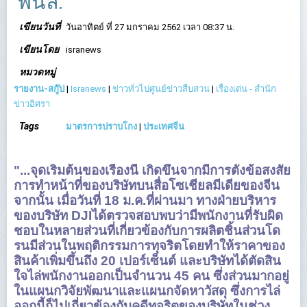
พันล.
เขียนวันที่
วันอาทิตย์ ที่ 27 มกราคม 2562 เวลา 08:37 น.
เขียนโดย
isranews
หมวดหมู่
รายงาน-สกู๊ป
|
Isranews
|
ข่าวทั่วไปศูนย์ข่าวสืบสวน
|
เรื่องเด่น - สำนัก
ข่าวอิศรา
Tags
มาตรการปราบโกง
|
ประเทศจีน
"...จุดเริ่มต้นของเรื่องนี้ เกิดขึ้นจากมีการตั้งข้อสงสัย
การทำหน้าที่ของบริษัทบนสื่อโซเชียลมีเดียของจีน
จากนั้น เมื่อวันที่ 18 ม.ค.ที่ผ่านมา ทางฝ่ายบริหาร
ของบริษัท DJIได้ตรวจสอบพบว่ามีพนักงานที่รับผิด
ชอบในหลายส่วนที่เกี่ยวข้องกับการผลิตชิ้นส่วนโด
รนมีส่วนในพฤติกรรมการทุจริตโดยทำให้ราคาของ
สินค้าเพิ่มขึ้นถึง 20 เปอร์เซ็นต์ และบริษัทได้ตัดสิน
ใจไล่พนักงานออกเป็นจำนวน 45 คน ซึ่งส่วนมากอยู่
ในแผนกวิจัยพัฒนาและแผนกจัดหาวัสดุ ซึ่งการไล่
ออกนี้ก็ไปเกี่ยวข้องกับคดีทุจริตของบริษัทในช่วง