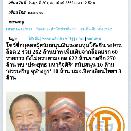
เขียนวันที่
วันพุธ ที่ 20 กุมภาพันธ์ 2562 เวลา 12:52 น.
เขียนโดย
isranews
หมวดหมู่
Isranews
|
ข่าว
|
เรื่องเด่น - สำนักข่าวอิศรา
|
เกาะติดเลือกตั้ง 2562
Tags
โต๊ะจีน
|
พรรคพลังประชารัฐ
|
กกต.
|
ระดมทุน
โชว์ชื่อบุคคลผู้สนับสนุนเงินระดมทุนโต๊ะจีน พปชร.
ล็อต 2 รวม 262 ล้านบาท เพิ่มเติมจากล็อตแรก 60
รายการ ยังไม่ครบตามยอด 622 ล้านขาดอีก 270
ล้าน พบ ‘ประยุทธ มหากิจศิริ’ สนับสนุน 10 ล้าน
‘สรรเสริญ จุฬางกูร’ 10 ล้าน บมจ.อิตาเลียนไทยฯ 3
ล้าน