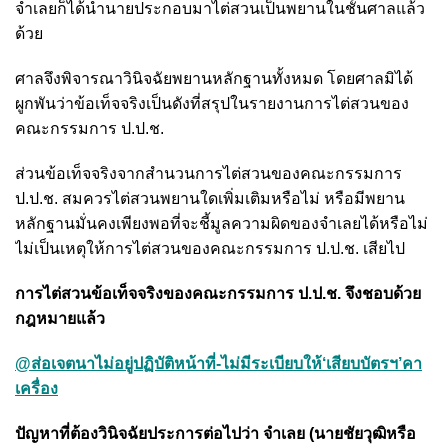
จำเลยก็ได้นำนายประกอบมาไต่สวนเป็นพยานในชั้นศาลแล้ว
ด้วย
ศาลจึงพิจารณาวินิจฉัยพยานหลักฐานทั้งหมด โดยศาลมิได้
ผูกพันว่าข้อเท็จจริงเป็นดังที่สรุปในรายงานการไต่สวนของ
คณะกรรมการ ป.ป.ช.
ส่วนข้อเท็จจริงจากสำนวนการไต่สวนของคณะกรรมการ
ป.ป.ช. สมควรไต่สวนพยานใดเพิ่มเติมหรือไม่ หรือมีพยาน
หลักฐานมั่นคงเพียงพอที่จะชี้มูลความผิดของจำเลยได้หรือไม่
ไม่เป็นเหตุให้การไต่สวนของคณะกรรมการ ป.ป.ช. เสียไป
การไต่สวนข้อเท็จจริงของคณะกรรมการ ป.ป.ช. จึงชอบด้วย
กฎหมายแล้ว
@ส่อเจตนาไม่อยู่ปฏิบัติหน้าที่-ไม่มีระเบียบให้‘เสียบบัตรฯ’คา
เครื่อง
ปัญหาที่ต้องวินิจฉัยประการต่อไปว่า จำเลย (นายชัยวุฒิหรือ