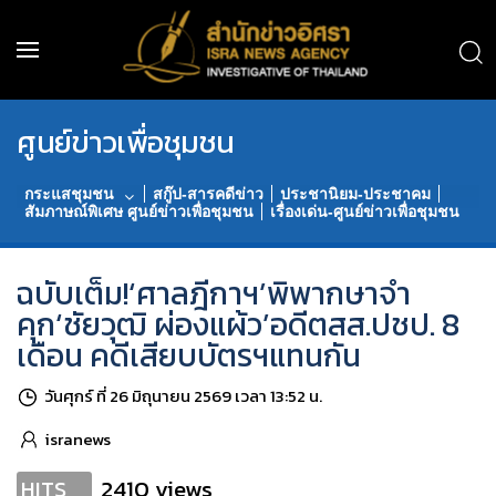
ศูนย์ข่าวเพื่อชุมชน
กระแสชุมชน
สกู๊ป-สารคดีข่าว
ประชานิยม-ประชาคม
สัมภาษณ์พิเศษ ศูนย์ข่าวเพื่อชุมชน
เรื่องเด่น-ศูนย์ข่าวเพื่อชุมชน
ฉบับเต็ม!‘ศาลฎีกาฯ’พิพากษาจำ
คุก‘ชัยวุฒิ ผ่องแผ้ว’อดีตสส.ปชป. 8
เดือน คดีเสียบบัตรฯแทนกัน
วันศุกร์ ที่ 26 มิถุนายน 2569 เวลา 13:52 น.
isranews
2410 views
HITS