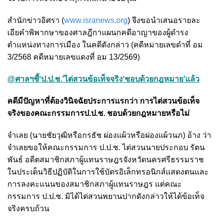
สำนักข่าวอิศรา (
www.isranews.org
) จึงขอนำเสนอรายละ
เอียคำพิพากษาของศาลฎีกาแผนกคดีอาญาของผู้ดำรง
ตำแหน่งทางการเมือง ในคดีดังกล่าว (คดีหมายเลขดำที่ อม
3/2568 คดีหมายเลขแดงที่ อม 13/2569)
@ศาลฯชี้‘ป.ป.ช.’ไต่สวนข้อเท็จจริง‘ชอบด้วยกฎหมาย’แล้ว
คดีมีปัญหาที่ต้องวินิจฉัยประการแรกว่า การไต่สวนข้อเท็จ
จริงของคณะกรรมการป.ป.ช. ชอบด้วยกฎหมายหรือไม่
จำเลย (นายชัยวุฒิหรือกรธัช ผ่องแผ้วหรือผ่องแผ้วนภ) อ้าง ว่า
จำเลยขอให้คณะกรรมการ ป.ป.ช. ไต่สวนนายประกอบ รัตน
พันธ์ อดีตสมาชิกสภาผู้แทนราษฎรจังหวัดนครศรีธรรมราช
ในประเด็นวิธีปฏิบัติในการใช้บัตรอิเล็กทรอนิกส์แสดงตนและ
การลงคะแนนของสมาชิกสภาผู้แทนราษฎร แต่คณะ
กรรมการ ป.ป.ช. มิได้ไต่สวนพยานปากดังกล่าวให้ได้ข้อเท็จ
จริงครบถ้วน