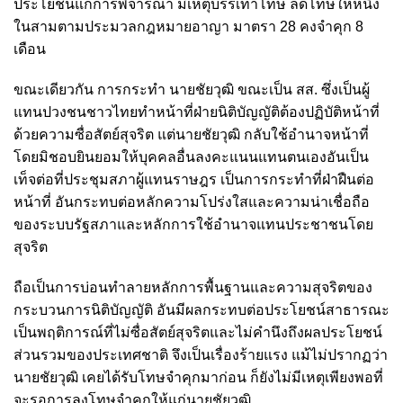
ประโยชน์แก่การพิจารณา มีเหตุบรรเทาโทษ ลดโทษให้หนึ่ง
ในสามตามประมวลกฎหมายอาญา มาตรา 28 คงจำคุก 8
เดือน
ขณะเดียวกัน การกระทำ นายชัยวุฒิ ขณะเป็น สส. ซึ่งเป็นผู้
แทนปวงชนชาวไทยทำหน้าที่ฝ่ายนิติบัญญัติต้องปฏิบัติหน้าที่
ด้วยความซื่อสัตย์สุจริต แต่นายชัยวุฒิ กลับใช้อำนาจหน้าที่
โดยมิชอบยินยอมให้บุคคลอื่นลงคะแนนแทนตนเองอันเป็น
เท็จต่อที่ประชุมสภาผู้แทนราษฎร เป็นการกระทำที่ฝ่าฝืนต่อ
หน้าที่
อันกระทบต่อหลักความโปร่งใสและความน่าเชื่อถือ
ของระบบรัฐสภาและหลักการใช้อำนาจแทนประชาชนโดย
สุจริต
ถือเป็นการบ่อนทำลายหลักการพื้นฐานและความสุจริตของ
กระบวนการนิติบัญญัติ อันมีผลกระทบต่อประโยชน์สาธารณะ
เป็นพฤติการณ์ที่ไม่ซื่อสัตย์สุจริตและไม่คำนึงถึงผลประโยชน์
ส่วนรวมของประเทศชาติ จึงเป็นเรื่องร้ายแรง
แม้ไม่ปรากฏว่า
นายชัยวุฒิ เคยได้รับโทษจำคุกมาก่อน ก็ยังไม่มีเหตุเพียงพอที่
จะรอการลงโทษจำคุกให้แก่นายชัยวุฒิ