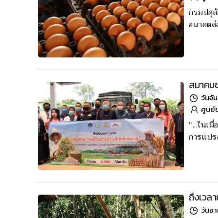
กรมปศุสั
อนาคตส่ง
สมาคมชา
วันจั
ศูนย์
"...ในเม
การเเปรส
ถึงเวลา
วันอา