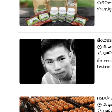
นักวิจัย
ทำแคปซู
สังเวยร
วันพฤ
ศูนย์
สังเวยรา
ใหม่จาก “
กรมปศุส
วันพุ
ศูนย์