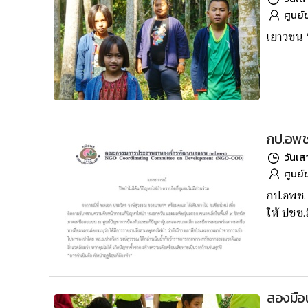
ศูนย์
เยาวชน 
กป.อพช.ค
วันเส
ศูนย์
กป.อพช. 
ให้ ปชช.
สองมือน