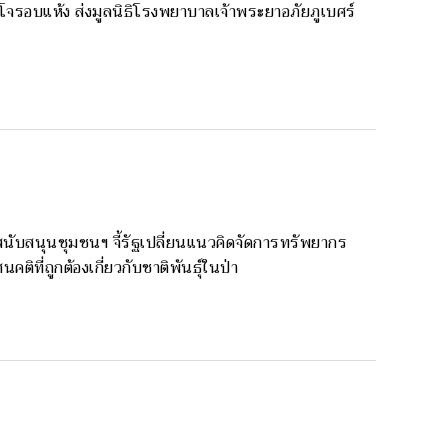
โจรอบแห้ง ส่งมูลนิธิโรงพยาบาลเจ้าพระยาอภัยภูเบศร์
ย์สนับสนุนชุมชนฯ จี้รัฐเปลี่ยนแนวคิดจัดการทรัพยากร
นคติที่ถูกต้องเกี่ยวกับชาติพันธุ์ในป่า