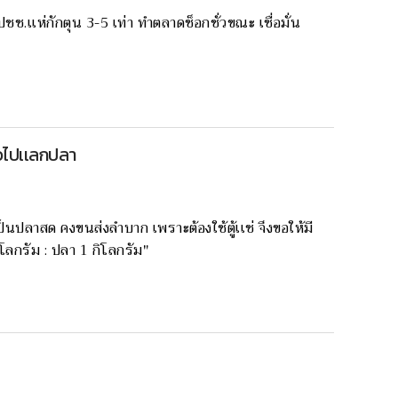
ช.เเห่กักตุน 3-5 เท่า ทำตลาดช็อกชั่วขณะ เชื่อมั่น
าวไปเเลกปลา
ป็นปลาสด คงขนส่งลำบาก เพราะต้องใช้ตู้เเช่ จึงขอให้มี
ลกรัม : ปลา 1 กิโลกรัม"