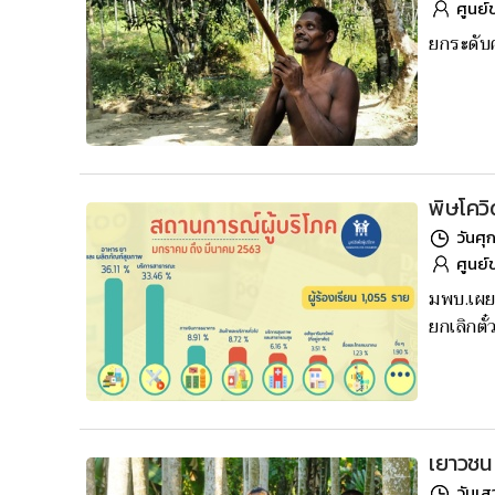
ศูนย์
ยกระดับค
พิษโควิ
วันศุ
ศูนย์
มพบ.เผยส
ยกเลิกตั
เยาวชน
วันเส