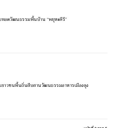
ืบทอดวัฒนธรรมพื้นบ้าน “พยุหะคีรี”
ของเยาวชนพื้นถิ่นสืบสานวัฒนธรรมอาหารเมืองลุง