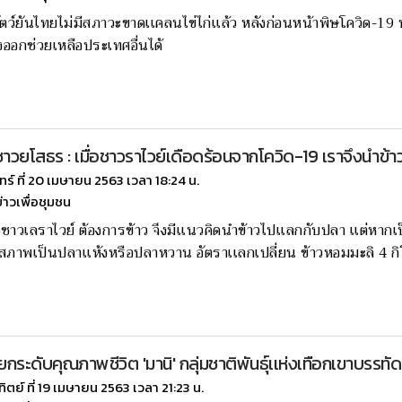
ตว์ยันไทยไม่มีสภาวะขาดเเคลนไข่ไก่เเล้ว หลังก่อนหน้าพิษโควิด-19 ปช
ออกช่วยเหลือประเทศอื่นได้
วยโสธร : เมื่อชาวราไวย์เดือดร้อนจากโควิด-19 เราจึงนำข้
นทร์ ที่ 20 เมษายน 2563 เวลา 18:24 น.
ข่าวเพื่อชุมชน
ื่อชาวเลราไวย์ ต้องการข้าว จึงมีเเนวคิดนำข้าวไปเเลกกับปลา เเต่หากเ
ภาพเป็นปลาเเห้งหรือปลาหวาน อัตราเเลกเปลี่ยน ข้าวหอมมะลิ 4 กิโ
ยกระดับคุณภาพชีวิต 'มานิ' กลุ่มชาติพันธุ์เเห่งเทือกเขาบรรทัด
ทิตย์ ที่ 19 เมษายน 2563 เวลา 21:23 น.