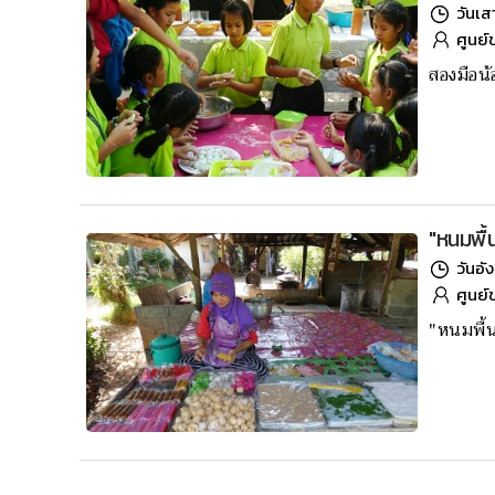
วันเส
ศูนย์
สองมือน้
"หนมพื้น
วันอั
ศูนย์
"หนมพื้น