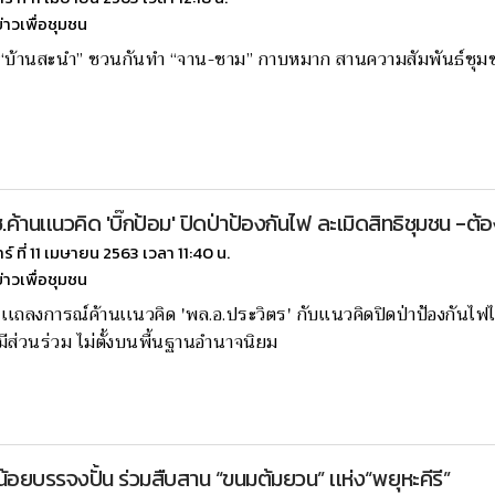
ข่าวเพื่อชุมชน
“บ้านสะนำ” ชวนกันทำ “จาน-ชาม” กาบหมาก สานความสัมพันธ์ชุมชน ป
้านเเนวคิด 'บิ๊กป้อม' ปิดป่าป้องกันไฟ ละเมิดสิทธิชุมชน -ต้อ
าร์ ที่ 11 เมษายน 2563 เวลา 11:40 น.
ข่าวเพื่อชุมชน
เเถลงการณ์ค้านเเนวคิด 'พล.อ.ประวิตร' กับเเนวคิดปิดป่าป้องกันไฟไ
มีส่วนร่วม ไม่ตั้งบนพื้นฐานอำนาจนิยม
้อยบรรจงปั้น ร่วมสืบสาน “ขนมต้มยวน” เเห่ง“พยุหะคีรี”